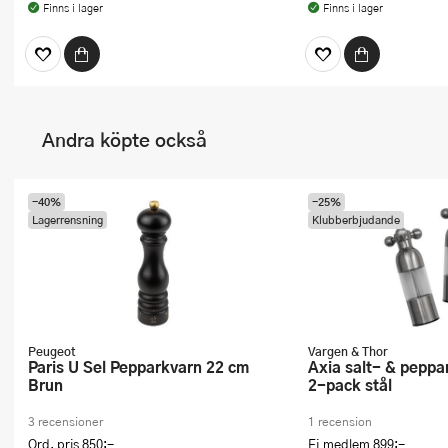
Finns i lager
Finns i lager
Andra köpte också
-40%
-25%
Lagerrensning
Klubberbjudande
Peugeot
Vargen & Thor
Paris U Sel Pepparkvarn 22 cm
Axia salt- & pepparkvarn 18 cm
Brun
2-pack stål
3 recensioner
1 recension
Ord. pris
850:-
Ej medlem
899:-