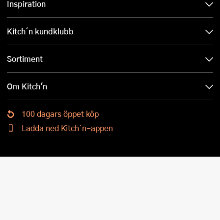
Inspiration
Kitch´n kundklubb
Sortiment
Om Kitch'n
100 dagars öppet köp
Ladda ned Kitch´n-appen