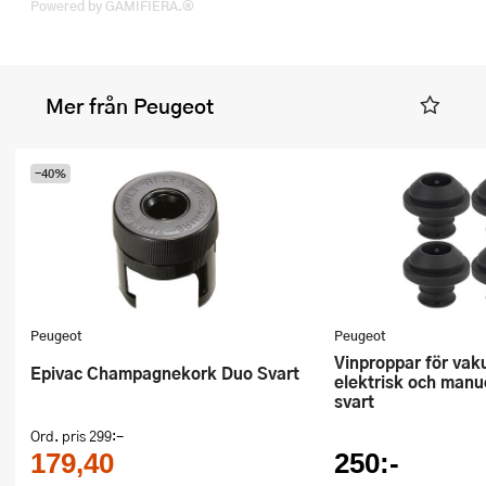
Powered by GAMIFIERA.®
Mer från Peugeot
-40%
Peugeot
Peugeot
Vinproppar för vakuumpump
Epivac Champagnekork Duo Svart
elektrisk och manu
svart
Ord. pris
299:-
179,40
250:-