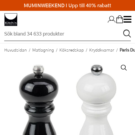
MUMINWEEKEND I Upp till 40% rabatt
Hopp till huvudinnehållet
Paris D
Huvudsidan
Matlagning
Köksredskap
Kryddkvarnar