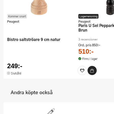
Kommer snart
Lagerrensning
Peugeot
Peugeot
Paris U Sel Pepparkvarn 22 cm
Brun
Bistro saltströare 9 cm natur
3 recensioner
Ord. pris
850:-
510:-
Finns i lager
249:-
Slutsåld
Andra köpte också