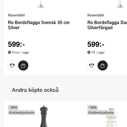
Rosendahl
Rosendahl
Ro Bordsflagga Svensk 35 cm
Ro Bordsflagga Dansk H35 cm
Silver
Silverfärgad
599:-
599:-
Finns i lager
Få i lager
Andra köpte också
-30%
-30%
Klubberbjudande
Klubberbjudande