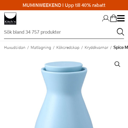
MUMINWEEKEND I Upp till 40% rabatt
Hopp till huvudinnehållet
Spice M
Huvudsidan
Matlagning
Köksredskap
Kryddkvarnar