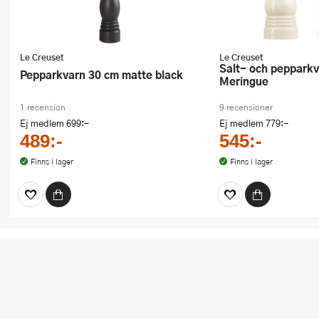
Le Creuset
Le Creuset
Salt- och pepparkvarnset 12 cm
Pepparkvarn 30 cm matte black
Meringue
1 recension
9 recensioner
Ej medlem
699:-
Ej medlem
779:-
489:-
545:-
Finns i lager
Finns i lager