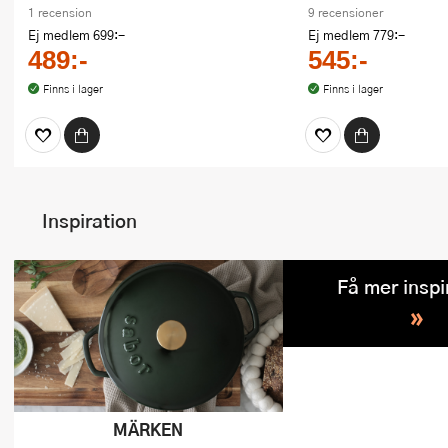
1 recension
9 recensioner
Ej medlem
699:-
Ej medlem
779:-
489:-
545:-
Finns i lager
Finns i lager
Inspiration
Få mer inspi
»
MÄRKEN