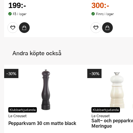
199:-
300:-
Få i lager
Finns i lager
Andra köpte också
-30%
-30%
Klubberbjudande
Klubberbjudande
Le Creuset
Le Creuset
Salt- och pepparkvarnset 12 cm
Pepparkvarn 30 cm matte black
Meringue