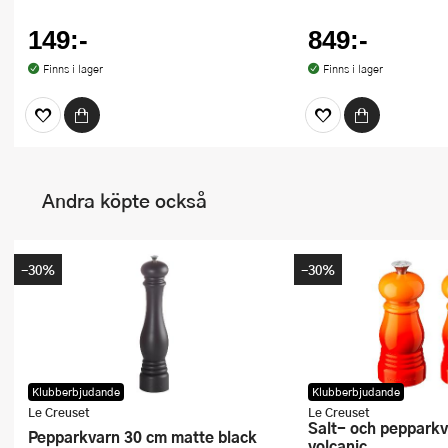
149:-
849:-
Finns i lager
Finns i lager
Andra köpte också
-30%
-30%
Klubberbjudande
Klubberbjudande
Le Creuset
Le Creuset
Salt- och pepparkvarnset 12 cm
Pepparkvarn 30 cm matte black
volcanic