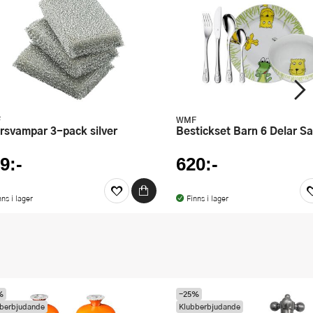
F
WMF
ursvampar 3-pack silver
Bestickset Barn 6 Delar Sa
9:-
620:-
nns i lager
Finns i lager
%
-25%
berbjudande
Klubberbjudande