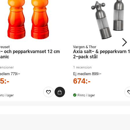
reuset
Vargen & Thor
Axia salt- & pepparkvarn 18 cm
canic
2-pack stål
censioner
1 recension
medlem
779:-
Ej medlem
899:-
5:-
674:-
nns i lager
Finns i lager