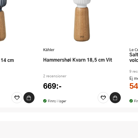
Kähler
Le C
Salt- och pepparkvarnset 12 cm
Hammershøi Kvarn 18,5 cm Vit
vol
9 re
2 recensioner
Ej 
669:-
54
Finns i lager
Fi