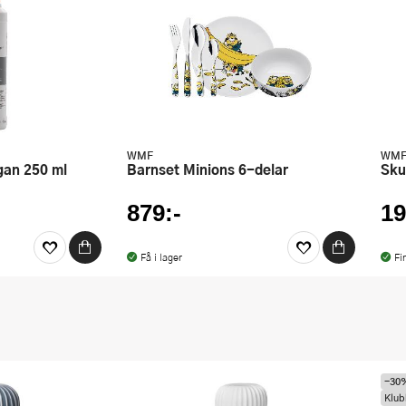
WMF
WM
gan 250 ml
Barnset Minions 6-delar
Sk
879:-
19
Få i lager
Fi
-30
Klub