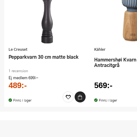
Le Creuset
Kähler
Pepparkvarn 30 cm matte black
Hammershøi Kvarn 14 cm
Antracitgrå
1 recension
Ej medlem
699:-
489:-
569:-
Finns i lager
Finns i lager