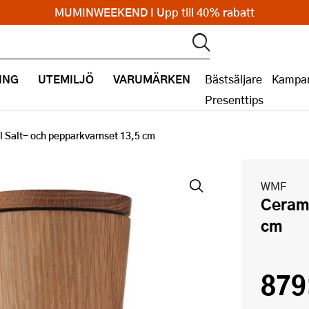
MUMINWEEKEND I Upp till 40% rabatt
ING
UTEMILJÖ
VARUMÄRKEN
Bästsäljare
Kampan
Presenttips
l Salt- och pepparkvarnset 13,5 cm
WMF
Ceramill Salt- och pepparkvarnset 13,5
cm
879