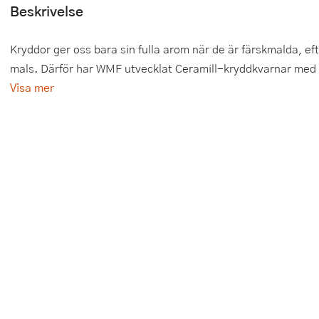
Beskrivelse
Tårtdekorationer
Smörgåsgrillar och bordsgrillar
Nötknäckare
Tygpåsar
Kryddor ger oss bara sin fulla arom när de är färskmalda, eft
Ätbara tårtdekorationer
Sous vide
Oljeflaska och dressingshaker
mals. Därför har WMF utvecklat Ceramill-kryddkvarnar med 
Övriga bakredskap
Stavmixer
Pastamaskiner
Visa mer
Stekplatta
Perkulator
Svamptork och frukttork
Pizzaskärare
Vakuumförpackare
Pizzaspadar
Vattenkokare
Pizzastenar och pizzastål
Vitvaror
Potatisstötar
Våffeljärn
Pour Over
Äggkokare
Rivjärn