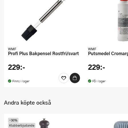
Ugnsformar
Vispar
Vitlökspressar
Ångkokare och ånginsatser
WMF
WMF
Profi Plus Bakpensel Rostfri/svart
Putsmedel Cromar
Äggdelare
229:-
229:-
Övriga köksredskap
Finns i lager
Få i lager
Andra köpte också
-30%
Klubberbjudande