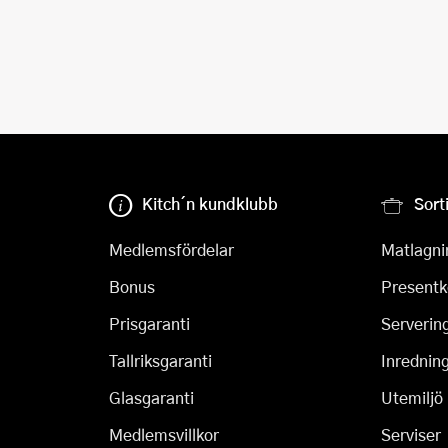
Kitch´n kundklubb
Sort
Medlemsfördelar
Matlagni
Bonus
Presentk
Prisgaranti
Serverin
Tallriksgaranti
Inrednin
Glasgaranti
Utemiljö
Medlemsvillkor
Serviser