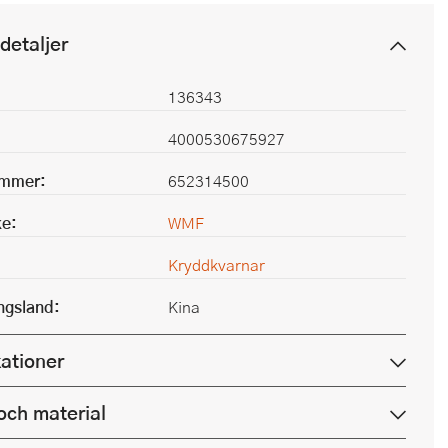
detaljer
136343
4000530675927
ummer:
652314500
e:
WMF
Kryddkvarnar
ingsland:
Kina
kationer
och material