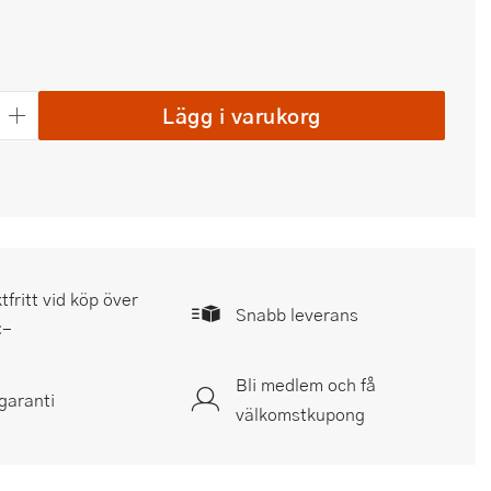
Lägg i varukorg
tfritt vid köp över
Snabb leverans
:-
Bli medlem och få
garanti
välkomstkupong