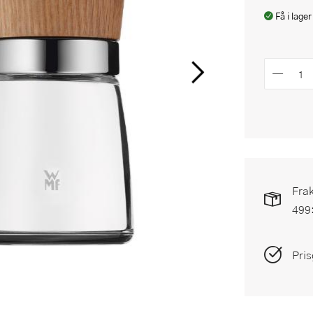
Få i lager
Frak
499
Pris