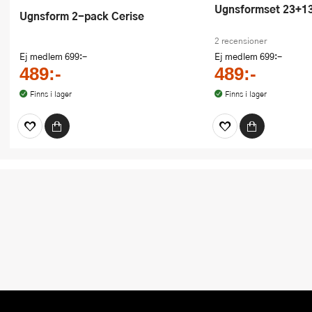
Ugnsformset 23+13
Ugnsform 2-pack Cerise
2 recensioner
Ej medlem
699:-
Ej medlem
699:-
489:-
489:-
Finns i lager
Finns i lager