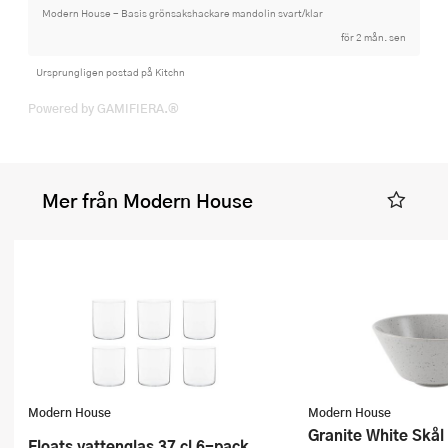
Modern House - Basis grönsakshackare mandolin svart/klar
för 2 mån. sen
Ursprungligen postad på Kitchn
Powered by GAMIFIERA.®
Mer från Modern House
Modern House
Modern House
Granite White Skål
Floats vattenglas 37 cl 6-pack