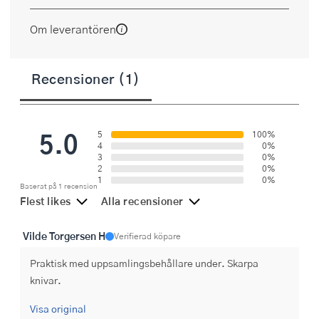
Om leverantören
Recensioner (1)
5.0
5
100%
4
0%
3
0%
2
0%
1
0%
Baserat på 1 recension
Flest likes
Alla recensioner
Vilde Torgersen H
Verifierad köpare
Praktisk med uppsamlingsbehållare under. Skarpa 
knivar.
Visa original