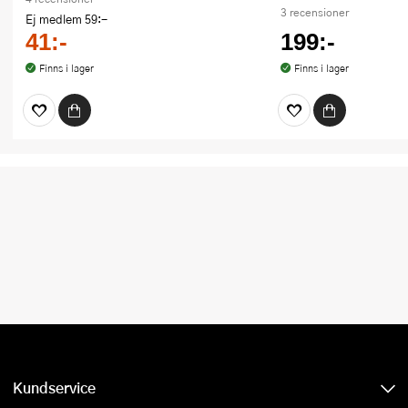
3 recensioner
Ej medlem
59:-
41:-
199:-
Finns i lager
Finns i lager
Kundservice