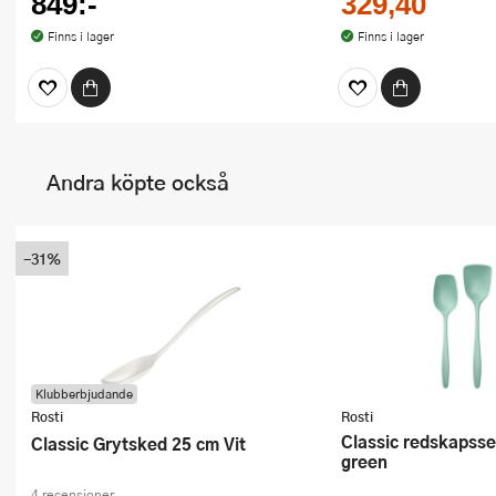
849:-
329,40
Finns i lager
Finns i lager
Andra köpte också
-31%
Klubberbjudande
Rosti
Rosti
Classic redskapsset 3 delar nordic
Classic Grytsked 25 cm Vit
green
4 recensioner