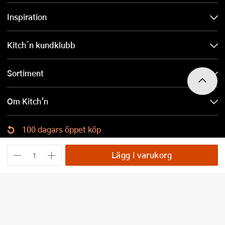
Inspiration
Kitch´n kundklubb
Sortiment
Om Kitch'n
100 dagars öppet köp
Ladda ned Kitch´n-appen
Lägg i varukorg