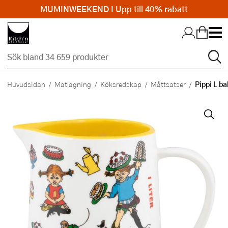
MUMINWEEKEND I Upp till 40% rabatt
Hopp till huvudinnehållet
Pippi L ba
Huvudsidan
Matlagning
Köksredskap
Måttsatser