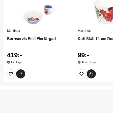
Martinex
Martinex
Barnservis Emil Flerfärgad
Koti Skål 11 cm D
419:-
99:-
Få i lager
Finns i lager