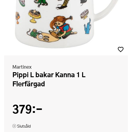
Martinex
Pippi L bakar Kanna 1 L
Flerfärgad
379:-
Slutsåld