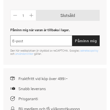
Slutsåld
Påminn mig när varan är tillbaka i lager.
Påminn mig
Den här webbplatsen är skyddad av reCAPTCHA. Googles
sekretesspolicy
och
användarvillkor
gäller.
Fraktfritt vid köp över 499:-
Snabb leverans
Prisgaranti
Bli medlem och få välkomstkupong