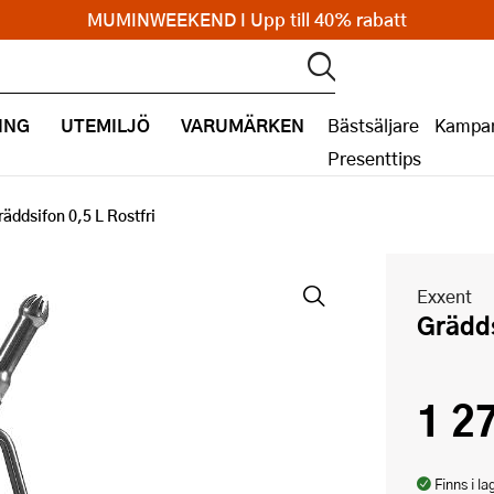
MUMINWEEKEND I Upp till 40% rabatt
ING
UTEMILJÖ
VARUMÄRKEN
Bästsäljare
Kampan
Presenttips
räddsifon 0,5 L Rostfri
Exxent
Grädd
1 2
Finns i la