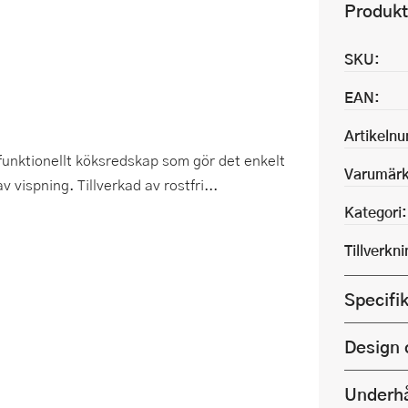
Produkt
SKU:
EAN:
Artikeln
h funktionellt köksredskap som gör det enkelt
Varumärk
 vispning. Tillverkad av rostfri...
Kategori:
Tillverkn
Specifi
Design 
Underhå