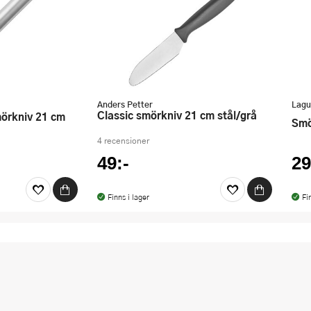
Anders Petter
Lagui
Classic smörkniv 21 cm stål/grå
Sm
4 recensioner
49:-
29
Finns i lager
Fi