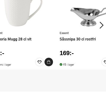
nt
Exxent
ctoria Mugg 28 cl vit
Såssnipa 30 cl rostfri
:-
169:-
nns i lager
Få i lager