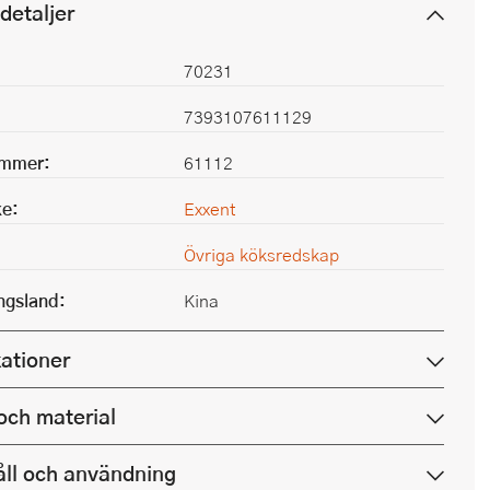
detaljer
70231
7393107611129
ummer:
61112
e:
Exxent
Övriga köksredskap
ingsland:
Kina
kationer
och material
ll och användning