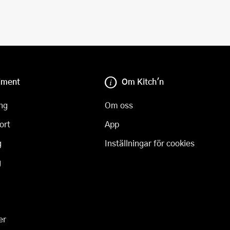
iment
Om Kitch'n
ng
Om oss
ort
App
g
Inställningar för cookies
g
er