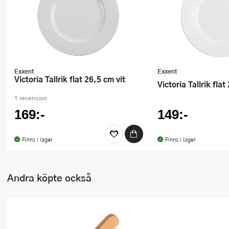
Ugnsformar
Vispar
Vitlökspressar
Exxent
Exxent
Ångkokare och ånginsatser
Victoria Tallrik flat 26,5 cm vit
Victoria Tallrik fla
Äggdelare
1 recension
169:-
149:-
Övriga köksredskap
Finns i lager
Finns i lager
Andra köpte också