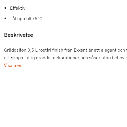
Effektiv
Tårtdekorationer
Smörgåsgrillar och bordsgrillar
Nötknäckare
Tygpåsar
Tål upp till 75°C
Ätbara tårtdekorationer
Sous vide
Oljeflaska och dressingshaker
Beskrivelse
Övriga bakredskap
Stavmixer
Pastamaskiner
Stekplatta
Perkulator
Gräddsifon 0,5 L rostfri finish från Exxent är ett elegant oc
att skapa luftig grädde, dekorationer och såser utan behov av
Svamptork och frukttork
Pizzaskärare
Visa mer
Vakuumförpackare
Pizzaspadar
Vattenkokare
Pizzastenar och pizzastål
Vitvaror
Potatisstötar
Våffeljärn
Pour Over
Äggkokare
Rivjärn