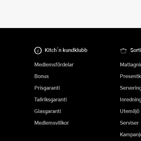
Kitch´n kundklubb
Sort
Medlemsfördelar
Matlagni
Bonus
Presentk
Prisgaranti
Serverin
Tallriksgaranti
Inrednin
Glasgaranti
Utemiljö
Medlemsvillkor
Serviser
Kampanj