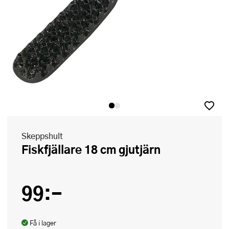
Skeppshult
Fiskfjällare 18 cm gjutjärn
99:-
Få i lager