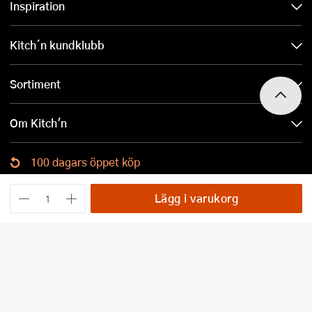
Inspiration
Kitch´n kundklubb
Sortiment
Om Kitch'n
100 dagars öppet köp
Ladda ned Kitch´n-appen
Lägg i varukorg