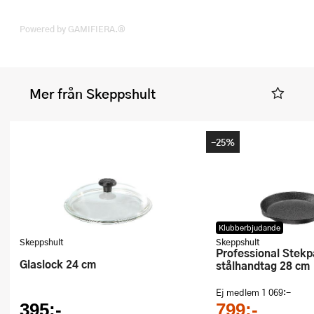
Powered by GAMIFIERA.®
Mer från Skeppshult
-25%
Klubberbjudande
Skeppshult
Skeppshult
Professional Stekpanna med
Glaslock 24 cm
stålhandtag 28 cm
Ej medlem
1 069:-
395:-
799:-