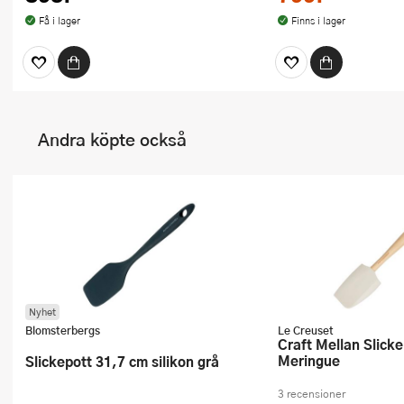
Få i lager
Finns i lager
Andra köpte också
Nyhet
Blomsterbergs
Le Creuset
Craft Mellan Slickepott 28,5 cm
Meringue
Slickepott 31,7 cm silikon grå
3 recensioner