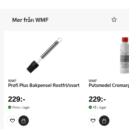
Mer från WMF
WMF
WMF
Profi Plus Bakpensel Rostfri/svart
Putsmedel Cromar
229:-
229:-
Finns i lager
Få i lager