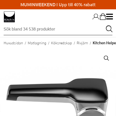
MUMINWEEKEND I Upp till 40% rabatt
Hopp till huvudinnehållet
Kitchen Helpe
Huvudsidan
Matlagning
Köksredskap
Rivjärn