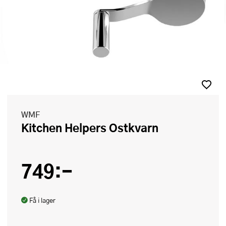
WMF
Kitchen Helpers Ostkvarn
749:-
Få i lager