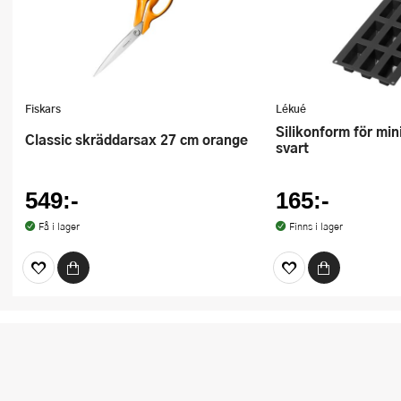
Fiskars
Lékué
Silikonform för mini-bröd 9 hål
Classic skräddarsax 27 cm orange
svart
549:-
165:-
Få i lager
Finns i lager