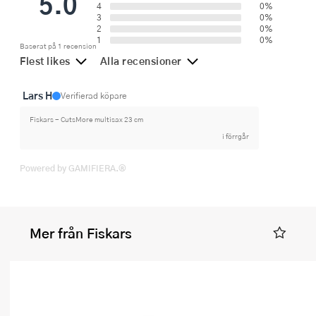
5.0
4
0%
3
0%
2
0%
1
0%
Baserat på 1 recension
Flest likes
Alla recensioner
Lars H
Verifierad köpare
Fiskars - CutsMore multisax 23 cm
i förrgår
Powered by GAMIFIERA.®
Mer från Fiskars