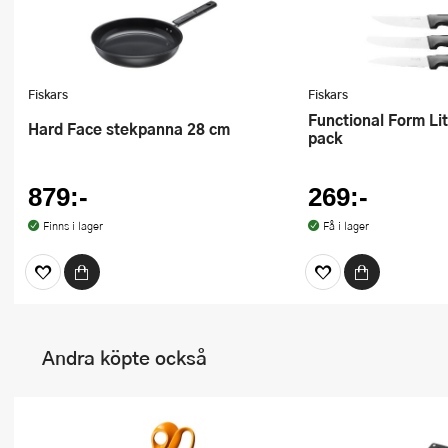
Fiskars
Fiskars
Functional Form Litet Knivset 3-
Hard Face stekpanna 28 cm
pack
879:-
269:-
Finns i lager
Få i lager
Andra köpte också