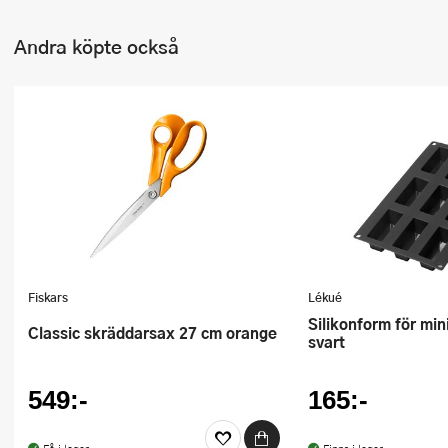
Andra köpte också
Fiskars
Lékué
Silikonform för mini-bröd 9 hål
Classic skräddarsax 27 cm orange
svart
549:-
165:-