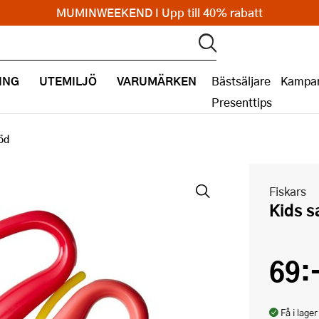
MUMINWEEKEND I Upp till 40% rabatt
ING
UTEMILJÖ
VARUMÄRKEN
Bästsäljare
Kampan
Presenttips
röd
Fiskars
Kids 
69:
Få i lager