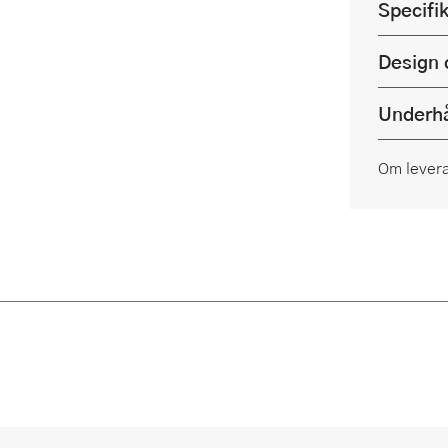
Specifi
Design 
Underhå
Om lever