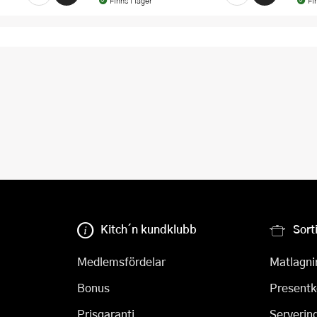
Finns i lager
Fi
Kitch´n kundklubb
Sort
Medlemsfördelar
Matlagni
Bonus
Presentk
Prisgaranti
Serverin