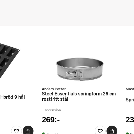
Anders Petter
Mast
Steel Essentials springform 26 cm
rostfritt stål
Sp
1 recension
269:-
23