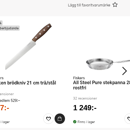
Lägg till favoritvarumärke
%
berbjudande
ars
Fiskars
All Steel Pure stekpanna 28 cm
lken brödkniv 21 cm trä/stål
rostfri
censioner
32 recensioner
medlem
529:-
7:-
1 249:-
 i lager
Finns i lager