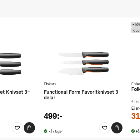
-40
Klub
Fiskars
Fisk
Fo
Functional Form Favoritknivset 3
delar
4 re
Ej 
499:-
31
Få i lager
Få