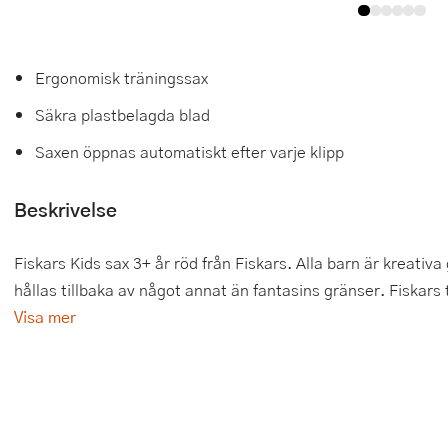
Tårtdekorationer
Smörgåsgrillar och bordsgrillar
Nötknäckare
Tygpåsar
Ätbara tårtdekorationer
Sous vide
Oljeflaska och dressingshaker
Ergonomisk träningssax
Säkra plastbelagda blad
Övriga bakredskap
Stavmixer
Pastamaskiner
Saxen öppnas automatiskt efter varje klipp
Stekplatta
Perkulator
Beskrivelse
Svamptork och frukttork
Pizzaskärare
Vakuumförpackare
Pizzaspadar
Fiskars Kids sax 3+ år röd från Fiskars. Alla barn är kreativa 
hållas tillbaka av något annat än fantasins gränser. Fiskars
Vattenkokare
Pizzastenar och pizzastål
Visa mer
Vitvaror
Potatisstötar
Våffeljärn
Pour Over
Äggkokare
Rivjärn