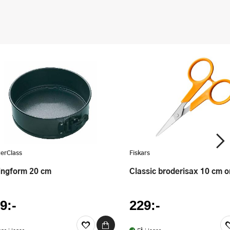
erClass
Fiskars
ringform 20 cm
Classic broderisax 10 cm 
9:-
229:-