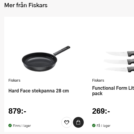
Mer från Fiskars
Ugnsformar
Vispar
Vitlökspressar
Ångkokare och ånginsatser
Äggdelare
Övriga köksredskap
Fiskars
Fiskars
Functional Form Litet Knivset 3-
Hard Face stekpanna 28 cm
pack
879:-
269:-
Finns i lager
Få i lager