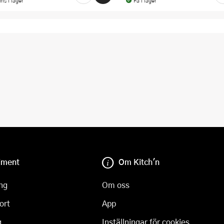
nns i lager
Få i lager
iment
Om Kitch'n
ng
Om oss
ort
App
g
Inställningar för cookies