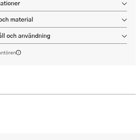
kationer
och material
ll och användning
antören