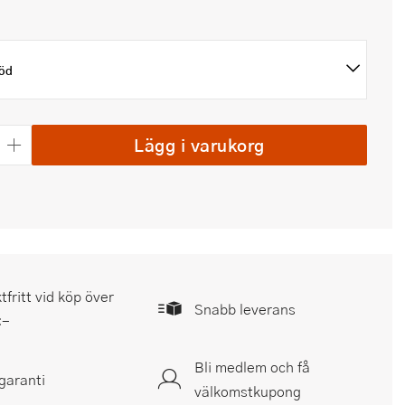
öd
Lägg i varukorg
tfritt vid köp över
Snabb leverans
:-
Bli medlem och få
garanti
välkomstkupong