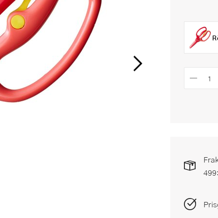
R
Frak
499
Pris