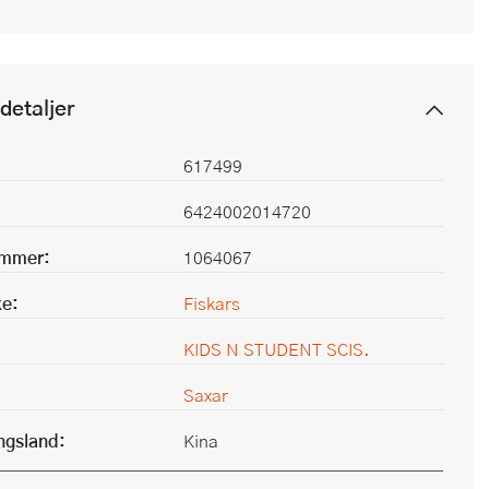
detaljer
617499
6424002014720
ummer:
1064067
e:
Fiskars
KIDS N STUDENT SCIS.
Saxar
ingsland:
Kina