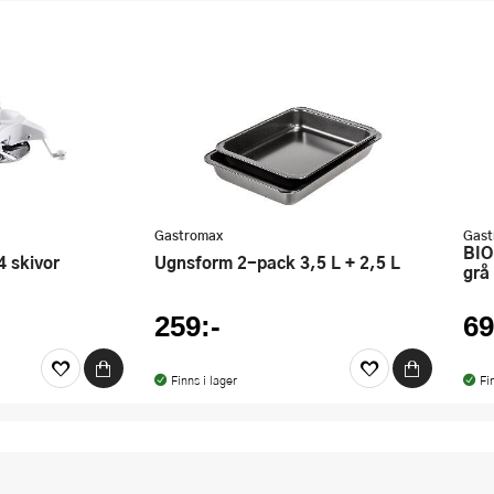
Gastromax
Gast
BIO stekspade perforerad 31 cm
 4 skivor
Ugnsform 2-pack 3,5 L + 2,5 L
grå
259:-
69
Finns i lager
Fi