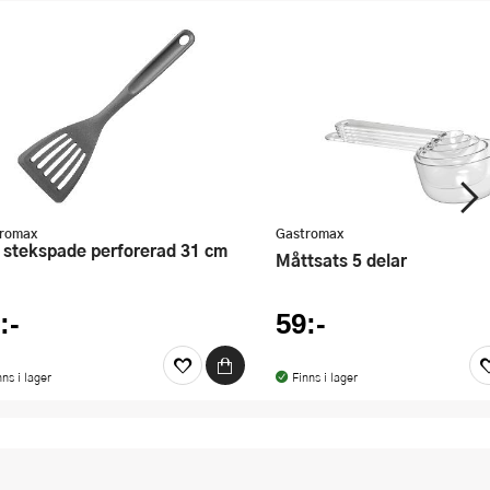
romax
Gastromax
Måttsats 5 delar
:-
59:-
nns i lager
Finns i lager