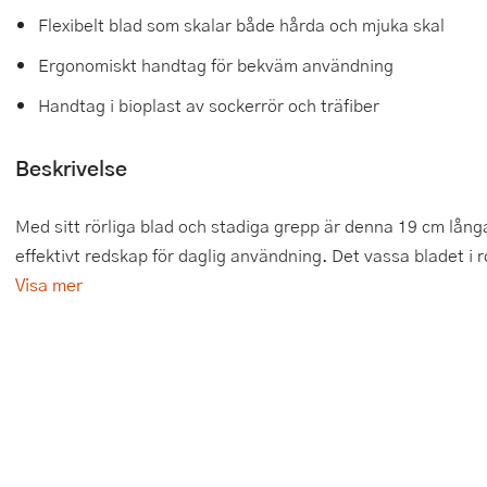
Flexibelt blad som skalar både hårda och mjuka skal
Tårtdekorationer
Smörgåsgrillar och bordsgrillar
Nötknäckare
Tygpåsar
Ergonomiskt handtag för bekväm användning
Ätbara tårtdekorationer
Sous vide
Oljeflaska och dressingshaker
Handtag i bioplast av sockerrör och träfiber
Övriga bakredskap
Stavmixer
Pastamaskiner
Beskrivelse
Stekplatta
Perkulator
Med sitt rörliga blad och stadiga grepp är denna 19 cm lång
Svamptork och frukttork
Pizzaskärare
effektivt redskap för daglig användning. Det vassa bladet i ros
Vakuumförpackare
Pizzaspadar
Visa mer
Vattenkokare
Pizzastenar och pizzastål
Vitvaror
Potatisstötar
Våffeljärn
Pour Over
Äggkokare
Rivjärn