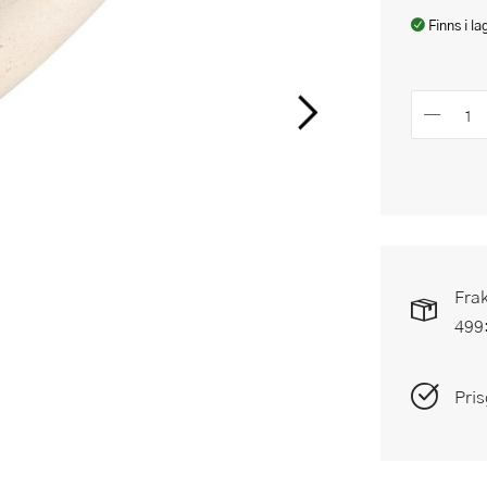
Finns i la
Frak
499
Pris