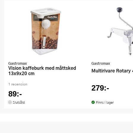
Ugnsformar
Vispar
Vitlökspressar
Ångkokare och ånginsatser
Äggdelare
Gastromax
Gastromax
Vision kaffeburk med måttsked
Övriga köksredskap
Multirivare Rotary
13x9x20 cm
1 recension
279:-
89:-
Slutsåld
Finns i lager