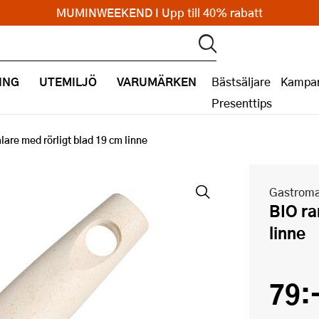
MUMINWEEKEND I Upp till 40% rabatt
ING
UTEMILJÖ
VARUMÄRKEN
Bästsäljare
Kampan
Presenttips
lare med rörligt blad 19 cm linne
Gastrom
BIO range skalare med rörligt blad 19 cm
linne
79: