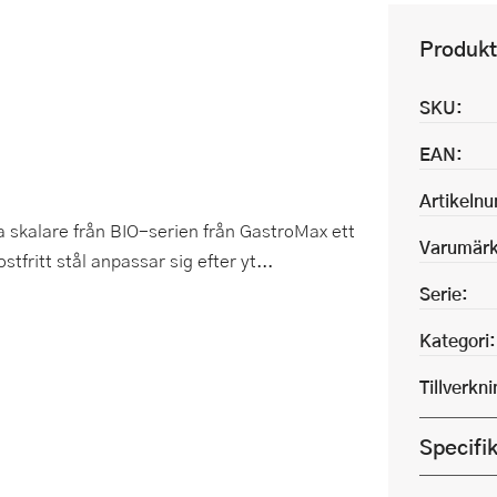
Produkt
SKU:
EAN:
Artikeln
a skalare från BIO-serien från GastroMax ett
Varumärk
tfritt stål anpassar sig efter yt...
Serie:
Kategori:
Tillverkn
Specifi