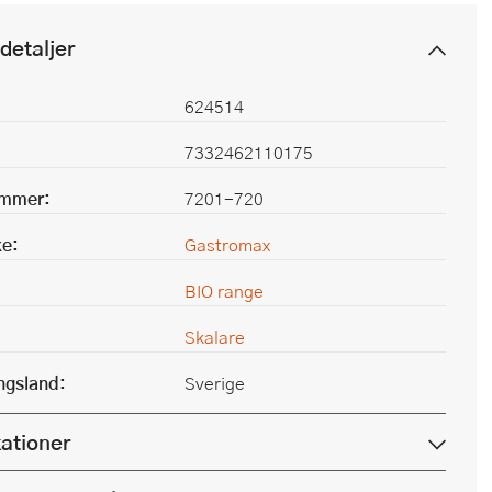
detaljer
624514
7332462110175
ummer:
7201-720
e:
Gastromax
BIO range
Skalare
ingsland:
Sverige
kationer