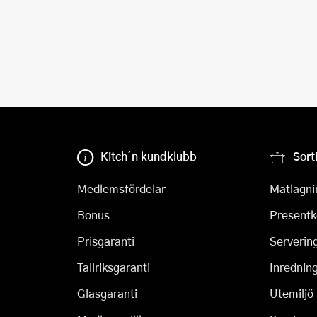
Kitch´n kundklubb
Sort
Medlemsfördelar
Matlagni
Bonus
Presentk
Prisgaranti
Serverin
Tallriksgaranti
Inrednin
Glasgaranti
Utemiljö