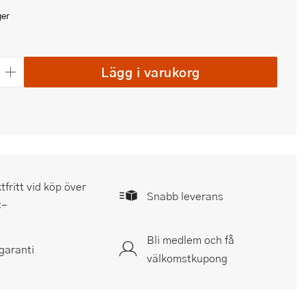
ger
Lägg i varukorg
tfritt vid köp över
Snabb leverans
:-
Bli medlem och få
garanti
välkomstkupong