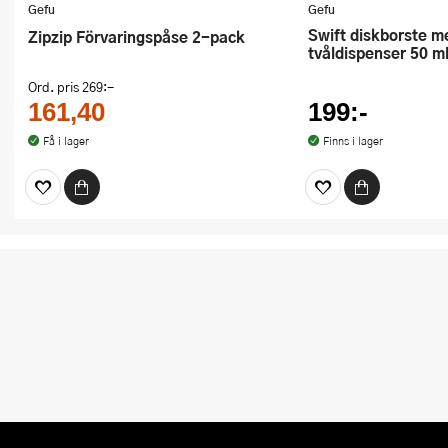
Gefu
Gefu
Swift diskborste med
Zipzip Förvaringspåse 2-pack
tvåldispenser 50 ml
Ord. pris
269:-
161,40
199:-
Få i lager
Finns i lager