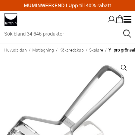
MUMINWEEKEND I Upp till 40% rabatt
Hopp till huvudinnehållet
Y-pro grönsak
Huvudsidan
Matlagning
Köksredskap
Skalare