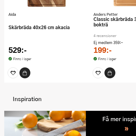
Aida
Anders Petter
Classic skärbräda 38x28 cm
bokträ
Skärbräda 40x26 cm akacia
4 recensioner
Ej medlem
359:-
529:-
199:-
Finns i lager
Finns i lager
Inspiration
Få mer inspi
»