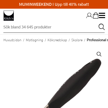
MUMINWEEKEND I Upp till 40% rabatt
Hopp till huvudinnehållet
Professional 
Huvudsidan
Matlagning
Köksredskap
Skalare