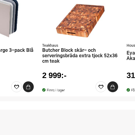
Teakhaus
Hous
arge 3-pack Blå
Butcher Block skär- och
Eya Skärbräda 55x12 cm
serveringsbräda extra tjock 52x36
Aka
cm teak
2 999:-
31
Finns i lager
Få