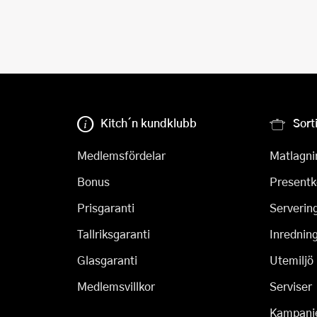
Kitch´n kundklubb
Sort
Medlemsfördelar
Matlagni
Bonus
Presentk
Prisgaranti
Serverin
Tallriksgaranti
Inrednin
Glasgaranti
Utemiljö
Medlemsvillkor
Serviser
Kampanj