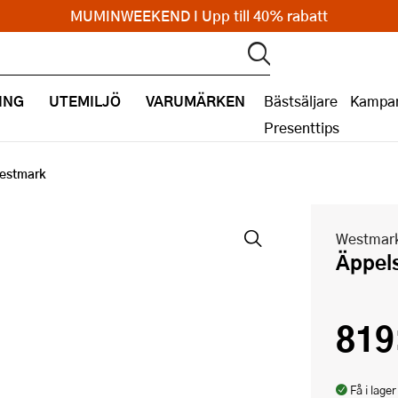
MUMINWEEKEND I Upp till 40% rabatt
ING
UTEMILJÖ
VARUMÄRKEN
Bästsäljare
Kampan
Presenttips
Westmark
Westmar
Äppe
819
Få i lager