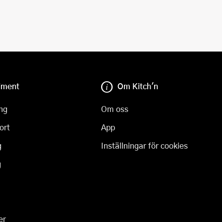
iment
Om Kitch'n
ng
Om oss
ort
App
g
Inställningar för cookies
g
er