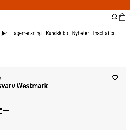
jer
Lagerrensning
Kundklubb
Nyheter
Inspiration
k
lsvarv Westmark
:-