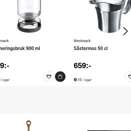
tmark
Westmark
äneringsbruk 900 ml
Såstermos 50 cl
9:-
659:-
 i lager
Få i lager