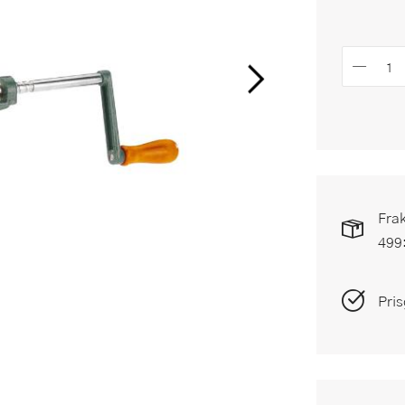
Frak
499
Pris