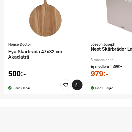
House Doctor
Joseph Joseph
Nest Skärbrädor L
Eya Skärbräda 47x32 cm
Akaciaträ
3 recensioner
Ej medlem
1 399:-
500:-
979:-
Finns i lager
Finns i lager