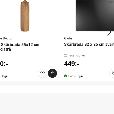
e Doctor
Global
skärbräda 32 x 25 cm svar
ciaträ
22 recensioner
0:-
449:-
 i lager
Finns i lager