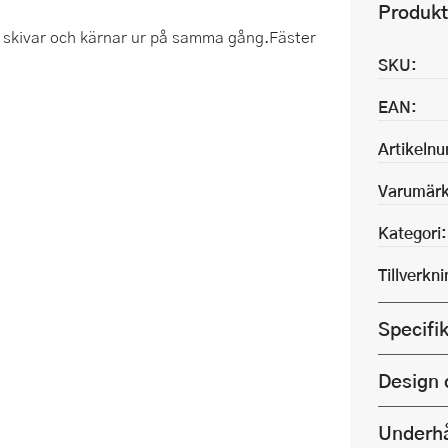
Produkt
, skivar och kärnar ur på samma gång.Fäster
SKU:
EAN:
Artikeln
Varumärk
Kategori:
Tillverkn
Specifi
Design 
Underhå