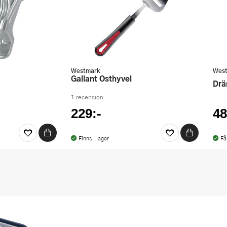
Westmark
Wes
Gallant Osthyvel
Dr
1 recension
229:-
48
Finns i lager
Få