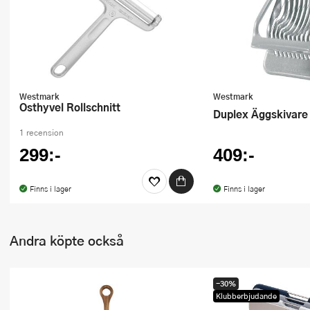
Ugnsformar
Vispar
Vitlökspressar
Westmark
Westmark
Ångkokare och ånginsatser
Osthyvel Rollschnitt
Duplex Äggskivare
Äggdelare
1 recension
299:-
409:-
Övriga köksredskap
Finns i lager
Finns i lager
Andra köpte också
-30%
Klubberbjudande