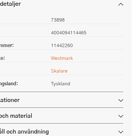
detaljer
73898
4004094114465
ummer:
11442260
e:
Westmark
Skalare
ingsland:
Tyskland
kationer
och material
ll och användning