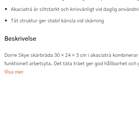
Akaciaträ är slitstarkt och knivvänligt vid daglig användn
Tårtdekorationer
Smörgåsgrillar och bordsgrillar
Nötknäckare
Tygpåsar
Tät struktur ger stabil känsla vid skärning
Ätbara tårtdekorationer
Sous vide
Oljeflaska och dressingshaker
Beskrivelse
Övriga bakredskap
Stavmixer
Pastamaskiner
Stekplatta
Perkulator
Dorre Skye skärbräda 30 × 24 × 3 cm i akaciaträ kombinerar 
funktionell arbetsyta. Det täta träet ger god hållbarhet och 
Svamptork och frukttork
Pizzaskärare
Visa mer
Vakuumförpackare
Pizzaspadar
Vattenkokare
Pizzastenar och pizzastål
Vitvaror
Potatisstötar
Våffeljärn
Pour Over
Äggkokare
Rivjärn