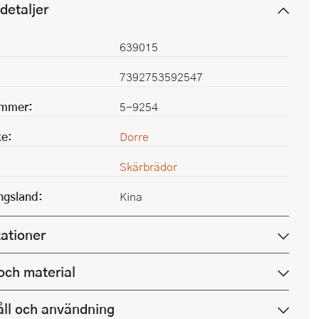
detaljer
639015
7392753592547
ummer:
5-9254
e:
Dorre
Skärbrädor
ingsland:
Kina
kationer
och material
ll och användning