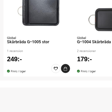
Global
Global
Skärbräda G-1005 stor
G-1004 Skärbräda 
1 recension
2 recensioner
249:-
179:-
Finns i lager
Finns i lager