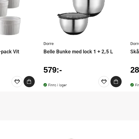
Dorre
Dorr
-pack Vit
Belle Bunke med lock 1 + 2,5 L
Sk
579:-
28
Finns i lager
Fi