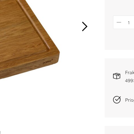
Frak
499
Pris
g