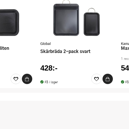
Global
Kam
liten
M
Skärbräda 2-pack svart
1 re
428:-
54
Få i lager
Få