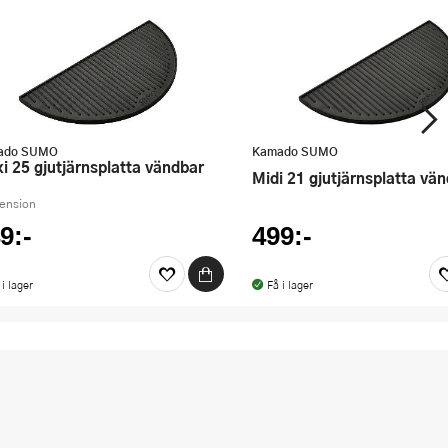
ado SUMO
Kamado SUMO
axi 25 gjutjärnsplatta vändbar
Midi 21 gjutjärnsplatta vä
cension
9:-
499:-
 i lager
Få i lager