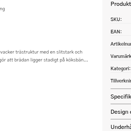
Produkt
ing
SKU:
EAN:
Artikeln
vacker trästruktur med en slitstark och
Varumärk
gör att brädan ligger stadigt på köksbän...
Kategori:
Tillverkn
Specifi
Design 
Underhå