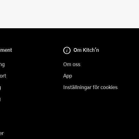
iment
Om Kitch'n
ng
Om oss
ort
App
g
Inställningar för cookies
g
er