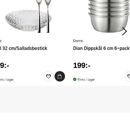
e
Dorre
ål 32 cm/Salladsbestick
Dian Dippskål 6 cm 6-pack
9:-
199:-
nns i lager
Finns i lager