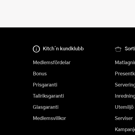
Kitch´n kundklubb
Sort
Medlemsfördelar
Matlagni
Bonus
Presentk
Prisgaranti
Serverin
Tallriksgaranti
Inrednin
Glasgaranti
Utemiljö
Medlemsvillkor
Serviser
Kampanj