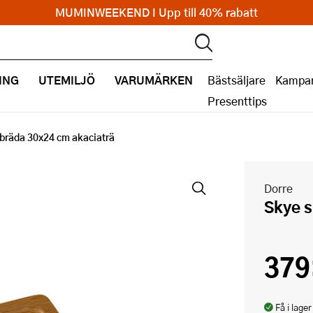
MUMINWEEKEND I Upp till 40% rabatt
ING
UTEMILJÖ
VARUMÄRKEN
Bästsäljare
Kampan
Presenttips
bräda 30x24 cm akaciaträ
Dorre
Skye 
379
Få i lager