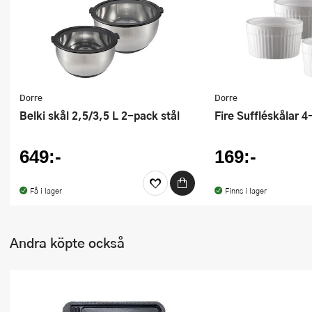
Ugnsformar
Vispar
Vitlökspressar
Dorre
Dorre
Ångkokare och ånginsatser
Belki skål 2,5/3,5 L 2-pack stål
Fire Suffléskålar 4
Äggdelare
649:-
169:-
Övriga köksredskap
Få i lager
Finns i lager
Andra köpte också