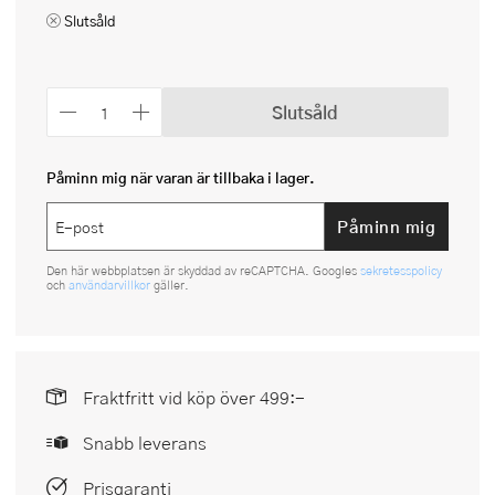
Slutsåld
Slutsåld
Påminn mig när varan är tillbaka i lager.
Påminn mig
Den här webbplatsen är skyddad av reCAPTCHA. Googles
sekretesspolicy
och
användarvillkor
gäller.
Fraktfritt vid köp över 499:-
Snabb leverans
Prisgaranti