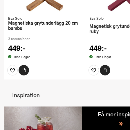
Eva Solo
Eva Solo
Magnetiska grytunderlägg 20 cm
Magnetisk grytunderlägg 19,5 cm
bambu
ruby
3 recensioner
449:-
449:-
Finns i lager
Finns i lager
Inspiration
Få mer inspi
»