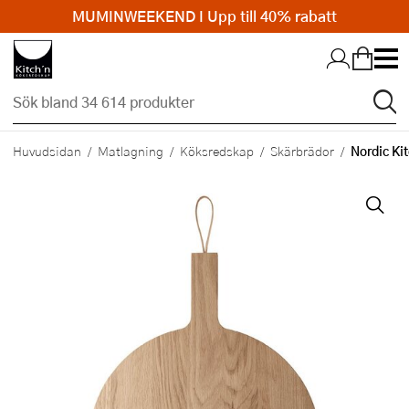
MUMINWEEKEND I Upp till 40% rabatt
Hopp till huvudinnehållet
Nordic Ki
Huvudsidan
Matlagning
Köksredskap
Skärbrädor