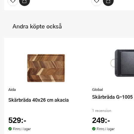
Andra köpte också
Aida
Global
Skärbräda G-1005 
Skärbräda 40x26 cm akacia
1 recension
529:-
249:-
Finns i lager
Finns i lager