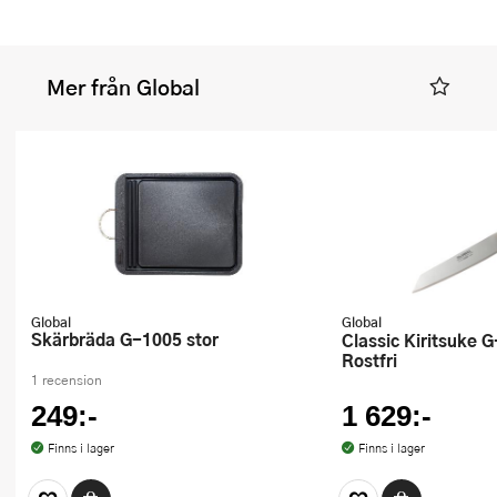
Mer från Global
Global
Global
Skärbräda G-1005 stor
Classic Kiritsuke G-106 24 cm
Rostfri
1 recension
249:-
1 629:-
Finns i lager
Finns i lager