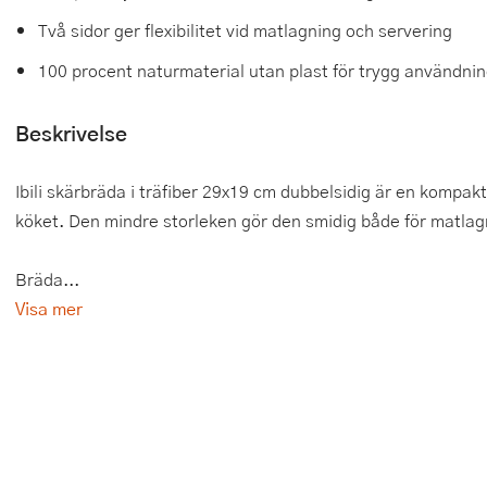
Två sidor ger flexibilitet vid matlagning och servering
Tårtdekorationer
Smörgåsgrillar och bordsgrillar
Nötknäckare
Tygpåsar
100 procent naturmaterial utan plast för trygg användni
Ätbara tårtdekorationer
Sous vide
Oljeflaska och dressingshaker
Beskrivelse
Övriga bakredskap
Stavmixer
Pastamaskiner
Stekplatta
Perkulator
Ibili skärbräda i träfiber 29x19 cm dubbelsidig är en kompakt
köket. Den mindre storleken gör den smidig både för matlag
Svamptork och frukttork
Pizzaskärare
Vakuumförpackare
Pizzaspadar
Bräda...
Visa mer
Vattenkokare
Pizzastenar och pizzastål
Vitvaror
Potatisstötar
Våffeljärn
Pour Over
Äggkokare
Rivjärn