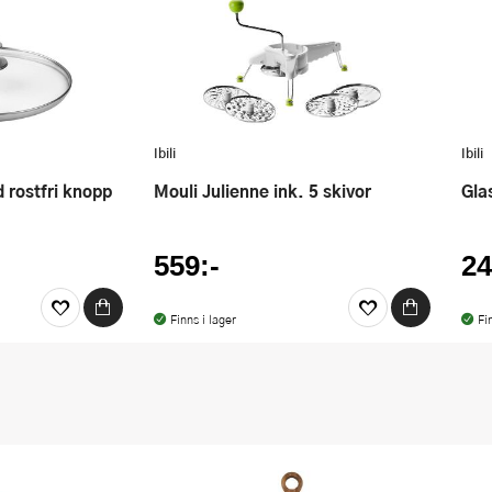
Ibili
Ibili
d rostfri knopp
Mouli Julienne ink. 5 skivor
Gl
559:-
24
Finns i lager
Fi