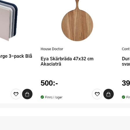
House Doctor
Cont
arge 3-pack Blå
Eya Skärbräda 47x32 cm
Duracore skärbräda 29,5x20 cm
Akaciaträ
sva
500:-
39
Finns i lager
Fi