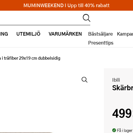
MUMINWEEKEND I Upp till 40% rabatt
ING
UTEMILJÖ
VARUMÄRKEN
Bästsäljare
Kampan
Presenttips
 i träfiber 29x19 cm dubbelsidig
Ibili
Skärb
499
Få i lager