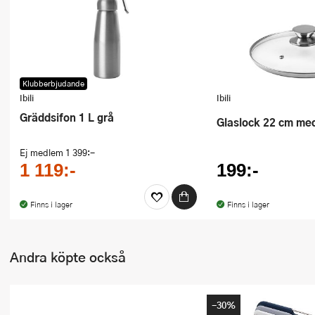
Ugnsformar
Vispar
Vitlökspressar
Klubberbjudande
Ibili
Ibili
Ångkokare och ånginsatser
Gräddsifon 1 L grå
Glaslock 22 cm me
Äggdelare
Ej medlem
1 399:-
Övriga köksredskap
1 119:-
199:-
Finns i lager
Finns i lager
Andra köpte också
-30%