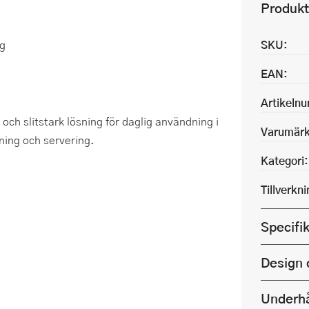
Produkt
ng
SKU:
EAN:
Artikeln
 och slitstark lösning för daglig användning i
Varumärk
ning och servering.
Kategori:
Tillverkn
Specifi
Design 
Underhå