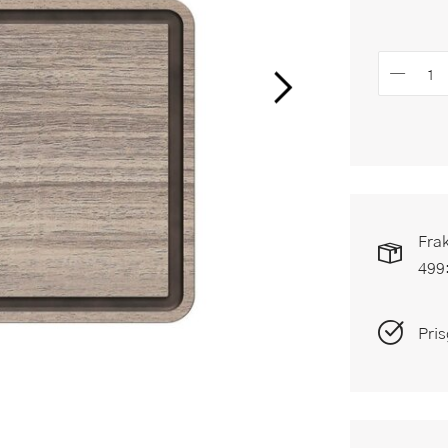
Frak
499
Pris