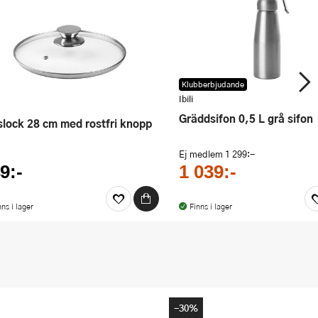
Klubberbjudande
Ibili
Gräddsifon 0,5 L grå sifon
aslock 28 cm med rostfri knopp
Ej medlem
1 299:-
9:-
1 039:-
nns i lager
Finns i lager
-30%