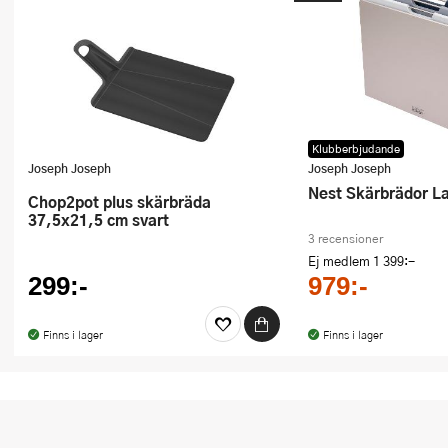
Klubberbjudande
Joseph Joseph
Joseph Joseph
Nest Skärbrädor L
Chop2pot plus skärbräda
37,5x21,5 cm svart
3 recensioner
Ej medlem
1 399:-
299:-
979:-
Finns i lager
Finns i lager