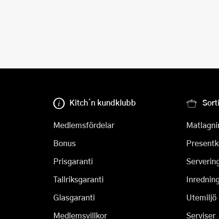
Kitch´n kundklubb
Sort
Medlemsfördelar
Matlagni
Bonus
Presentk
Prisgaranti
Serverin
Tallriksgaranti
Inrednin
Glasgaranti
Utemiljö
Medlemsvillkor
Serviser