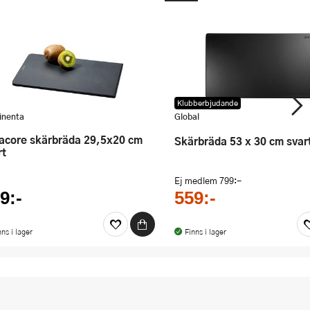
Klubberbjudande
inenta
Global
skärbräda 53 x 30 cm svar
rt
Ej medlem
799:-
9:-
559:-
nns i lager
Finns i lager