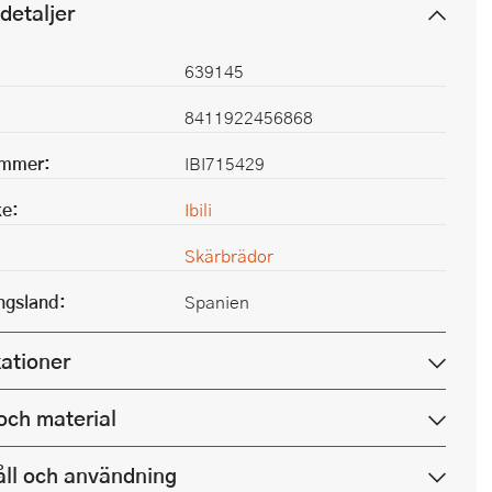
detaljer
639145
8411922456868
ummer:
IBI715429
e:
Ibili
Skärbrädor
ingsland:
Spanien
kationer
och material
ll och användning