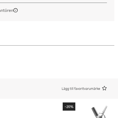
antören
Lägg till favoritvarumärke
-20%