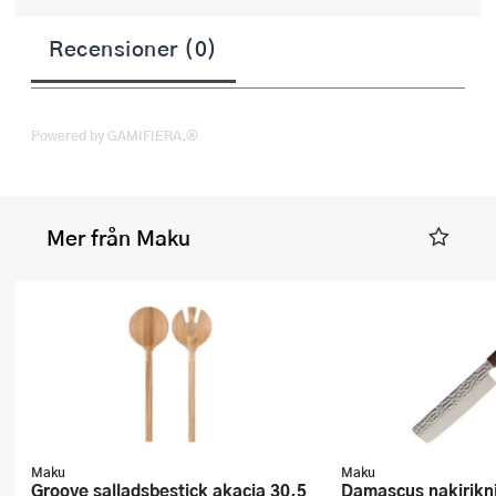
Recensioner (0)
Powered by GAMIFIERA.®
Mer från Maku
Maku
Maku
Groove salladsbestick akacia 30,5
Damascus nakirikniv 33 cm