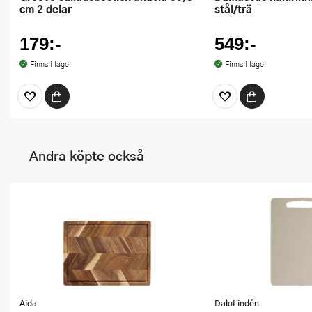
cm 2 delar
stål/trä
179:-
549:-
Finns i lager
Finns i lager
Andra köpte också
Aida
DaloLindén