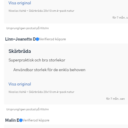
Visa original
Ugnsformar
Nicolas Vahé - Skärbräda 20x13 cm 4-pack natur
Vispar
för 7 mån. 
Ursprungligen postad på Kitchn
Vitlökspressar
Linn-Jeanette D
Verifierad köpare
Ångkokare och ånginsatser
Skärbräda
Äggdelare
Superpraktisk och bra storlekar
Övriga köksredskap
Användbar storlek för de enkla behoven
Visa original
Nicolas Vahé - Skärbräda 20x13 cm 4-pack natur
för 7 mån. sen
Ursprungligen postad på Kitchn
Malin E
Verifierad köpare