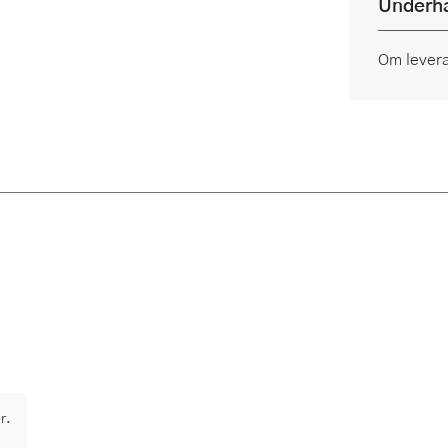
Underhå
Om lever
r.