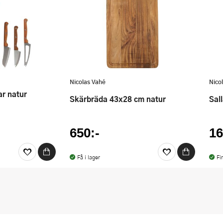
Nicolas Vahé
Nico
ar natur
Skärbräda 43x28 cm natur
Sa
650:-
16
Få i lager
Fi