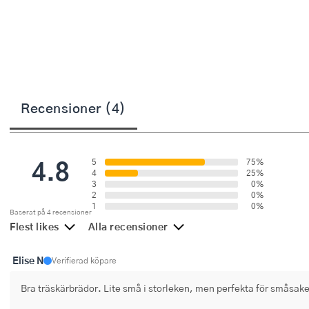
Övriga köksmaskiner
Salladsslungor
Saxar
Skalare
Recensioner (4)
Skärbrädor
Spiralizer
4.8
5
75%
Stekpincetter
4
25%
3
0%
2
0%
Stekspadar
1
0%
Baserat på 4 recensioner
Flest likes
Alla recensioner
Stektermometrar
Te- och kaffetillbehör
Elise N
Verifierad köpare
Bra träskärbrädor. Lite små i storleken, men perfekta för småsake
Timers