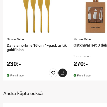
Nicolas Vahé
Nicolas Vahé
Ostknivar set 3 del
Daily smörkniv 16 cm 4-pack antik
guldfinish
2 recensioner
230:-
270:-
Finns i lager
Finns i lager
Andra köpte också