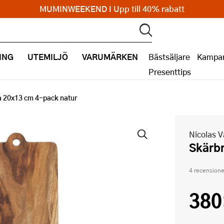
MUMINWEEKEND I Upp till 40% rabatt
ING
UTEMILJÖ
VARUMÄRKEN
Bästsäljare
Kampan
Presenttips
 20x13 cm 4-pack natur
Nicolas 
Skär
4 recensione
380