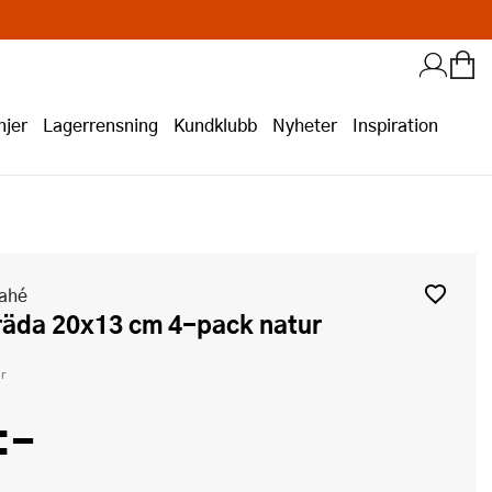
jer
Lagerrensning
Kundklubb
Nyheter
Inspiration
Vahé
bräda 20x13 cm 4-pack natur
r
:-