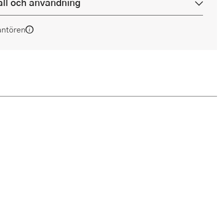
ll och användning
antören