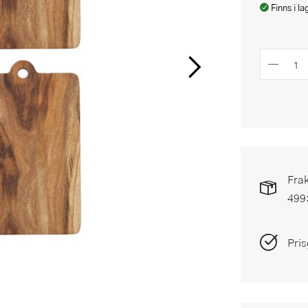
Finns i la
Frak
499
Pris