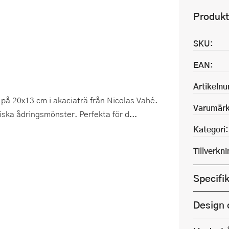
Produkt
SKU:
EAN:
Artikeln
 på 20x13 cm i akaciaträ från Nicolas Vahé.
Varumärk
tiska ådringsmönster. Perfekta för d...
Kategori:
Tillverkn
Specifi
Design 