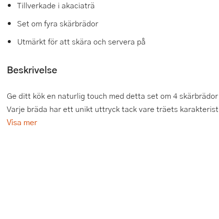
Tillverkade i akaciaträ
Tårtdekorationer
Smörgåsgrillar och bordsgrillar
Nötknäckare
Tygpåsar
Set om fyra skärbrädor
Ätbara tårtdekorationer
Sous vide
Oljeflaska och dressingshaker
Utmärkt för att skära och servera på
Övriga bakredskap
Stavmixer
Pastamaskiner
Beskrivelse
Stekplatta
Perkulator
Ge ditt kök en naturlig touch med detta set om 4 skärbrädor
Svamptork och frukttork
Pizzaskärare
Varje bräda har ett unikt uttryck tack vare träets karakteris
Visa mer
Vakuumförpackare
Pizzaspadar
Vattenkokare
Pizzastenar och pizzastål
Vitvaror
Potatisstötar
Våffeljärn
Pour Over
Äggkokare
Rivjärn