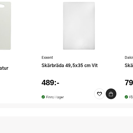
Exxent
Dalo
Skärbräda 49,5x35 cm Vit
Sk
atur
489:-
79
Finns i lager
Få