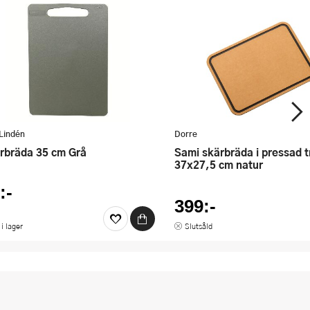
Lindén
Dorre
ärbräda 35 cm Grå
Sami skärbräda i pressad träfiber
37x27,5 cm natur
:-
399:-
 i lager
Slutsåld