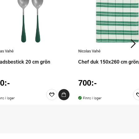
las Vahé
Nicolas Vahé
lladsbestick 20 cm grön
Chef duk 150x260 cm grön
0:-
700:-
nns i lager
Finns i lager