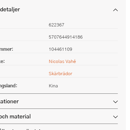
detaljer
622367
5707644914186
ummer:
104461109
e:
Nicolas Vahé
Skärbrädor
ingsland:
Kina
kationer
och material