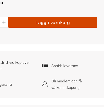
ger
Lägg i varukorg
tfritt vid köp över
Snabb leverans
:-
Bli medlem och få
garanti
välkomstkupong