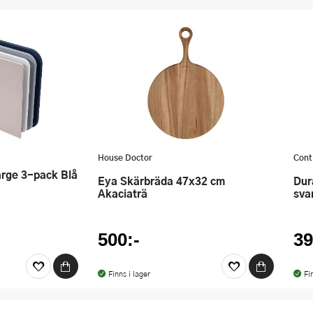
House Doctor
Cont
arge 3-pack Blå
Eya Skärbräda 47x32 cm
Duracore skärbräda 29,5x20 cm
Akaciaträ
sva
500:-
39
Finns i lager
Fi