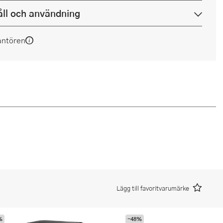
ll och användning
antören
Lägg till favoritvarumärke
%
-48%