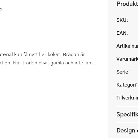
Produkt
er
SKU:
EAN:
Artikeln
ial kan få nytt liv i köket. Brädan är
Varumärk
ion. När träden blivit gamla och inte län...
Serie:
Kategori:
Tillverkn
Specifi
Design 