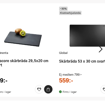
-30%
Klubberbjudande
inenta
Global
skärbräda 53 x 30 cm svar
rt
Ej medlem
799:-
9:-
559:-
nns i lager
Finns i lager