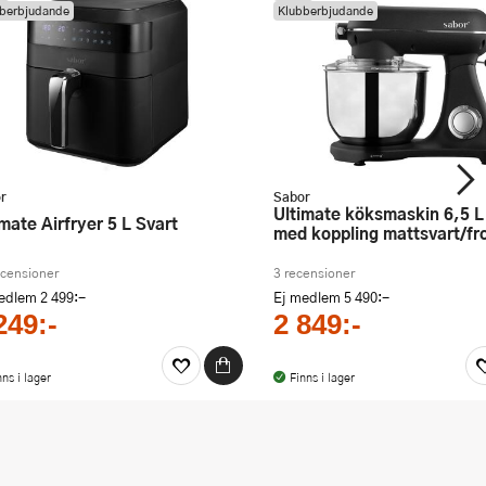
berbjudande
Klubberbjudande
r
Sabor
Ultimate köksmaskin 6,5 L 1800W
timate Airfryer 5 L Svart
med koppling mattsvart/fr
ecensioner
3 recensioner
medlem
2 499:-
Ej medlem
5 490:-
249:-
2 849:-
nns i lager
Finns i lager