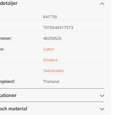
detaljer
641730
7070549317573
ummer:
46250525
e:
Sabor
Madera
Skärbrädor
ingsland:
Thailand
kationer
och material