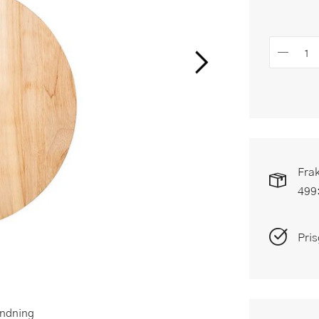
Frak
499
Pris
ändning