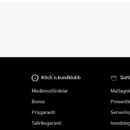
Kitch´n kundklubb
Sort
Medlemsfördelar
Matlagni
Bonus
Presentk
Prisgaranti
Serverin
Tallriksgaranti
Inrednin