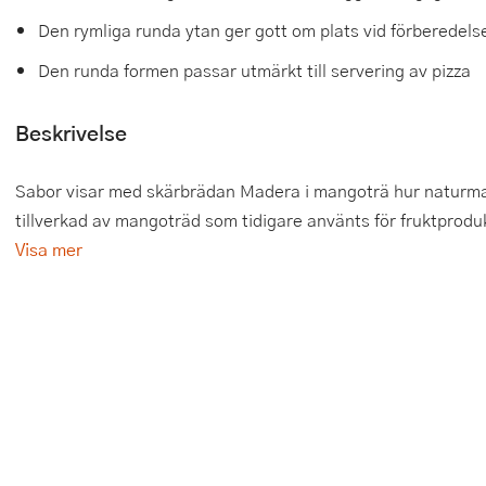
Den rymliga runda ytan ger gott om plats vid förberedels
Tårtdekorationer
Smörgåsgrillar och bordsgrillar
Nötknäckare
Tygpåsar
Den runda formen passar utmärkt till servering av pizza
Ätbara tårtdekorationer
Sous vide
Oljeflaska och dressingshaker
Beskrivelse
Övriga bakredskap
Stavmixer
Pastamaskiner
Stekplatta
Perkulator
Sabor visar med skärbrädan Madera i mangoträ hur naturmater
tillverkad av mangoträd som tidigare använts för fruktprodukt
Svamptork och frukttork
Pizzaskärare
Visa mer
Vakuumförpackare
Pizzaspadar
Vattenkokare
Pizzastenar och pizzastål
Vitvaror
Potatisstötar
Våffeljärn
Pour Over
Äggkokare
Rivjärn