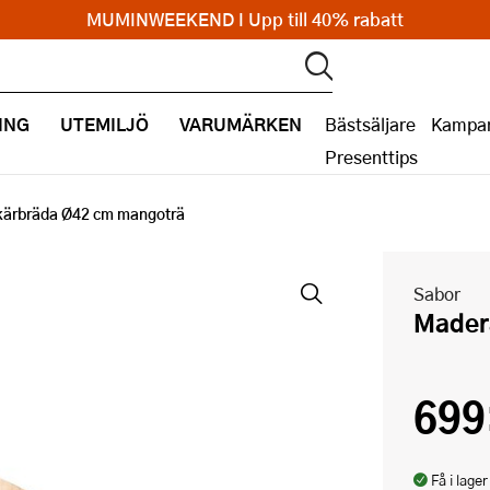
MUMINWEEKEND I Upp till 40% rabatt
ING
UTEMILJÖ
VARUMÄRKEN
Bästsäljare
Kampan
Presenttips
kärbräda Ø42 cm mangoträ
Sabor
Made
699
Få i lager