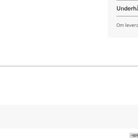
Underhå
Om lever
-50