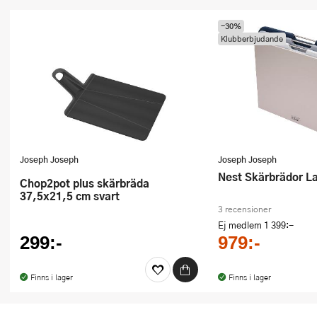
-30%
Klubberbjudande
Joseph Joseph
Joseph Joseph
Nest Skärbrädor L
Chop2pot plus skärbräda
37,5x21,5 cm svart
3 recensioner
Ej medlem
1 399:-
299:-
979:-
Finns i lager
Finns i lager