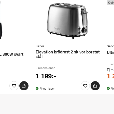
Klub
Sabor
Sabo
Elevation brödrost 2 skivor borstat
Ul
 L 300W svart
stål
18 r
2 recensioner
Ej 
1 199:-
1 
Finns i lager
Fi