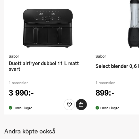
Ugnsformar
Vispar
Vitlökspressar
Ångkokare och ånginsatser
Sabor
Sabor
Äggdelare
Duett airfryer dubbel 11 L matt
Select blender 0,6
svart
Övriga köksredskap
1 recension
1 recension
3 990:-
899:-
Finns i lager
Finns i lager
Andra köpte också