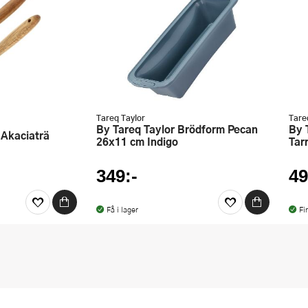
Tareq Taylor
Tare
By Tareq Taylor Brödform Pecan
By Tareq Taylor Skärbräda
 Akaciaträ
26x11 cm Indigo
Tar
349:-
49
Få i lager
Fi