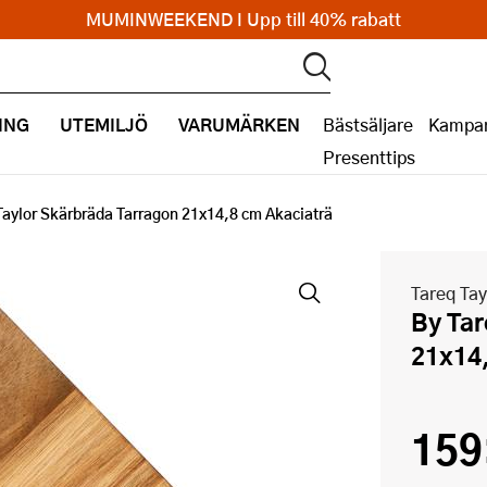
MUMINWEEKEND I Upp till 40% rabatt
ING
UTEMILJÖ
VARUMÄRKEN
Bästsäljare
Kampan
Presenttips
Taylor Skärbräda Tarragon 21x14,8 cm Akaciaträ
Tareq Tay
By Tareq Taylor Skärbräda Tarragon
21x14,
159