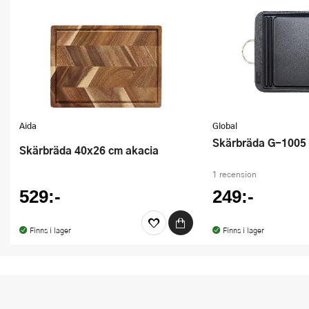
Aida
Global
Skärbräda G-1005 
Skärbräda 40x26 cm akacia
1 recension
529:-
249:-
Finns i lager
Finns i lager