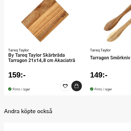
Ugnsformar
Vispar
Vitlökspressar
Ångkokare och ånginsatser
Tareq Taylor
Tareq Taylor
By Tareq Taylor Skärbräda
Äggdelare
Tarragon Smörkniv
Tarragon 21x14,8 cm Akaciaträ
Övriga köksredskap
159:-
149:-
Finns i lager
Finns i lager
Andra köpte också