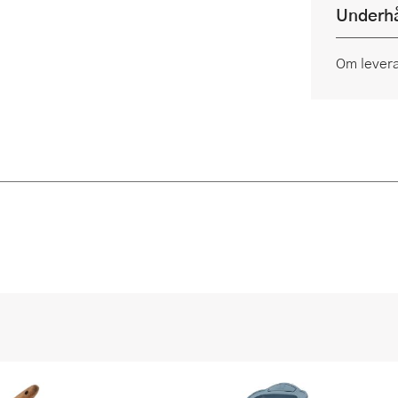
Underhå
Om lever