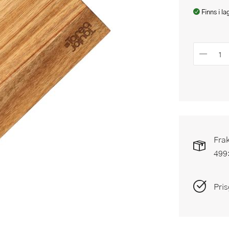
Finns i la
Frak
499
Pris