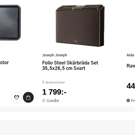
Joseph Joseph
Aida
stor
Folio Steel Skärbräda Set
Ra
35,5x26,5 cm Svart
5 recensioner
44
1 799:-
Slutsåld
Fi