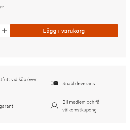
ger
Lägg i varukorg
tfritt vid köp över
Snabb leverans
:-
Bli medlem och få
garanti
välkomstkupong