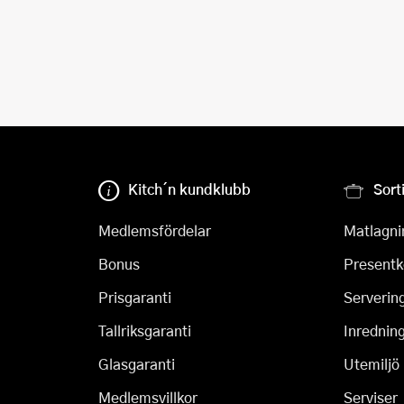
Kitch´n kundklubb
Sort
Medlemsfördelar
Matlagni
Bonus
Presentk
Prisgaranti
Serverin
Tallriksgaranti
Inrednin
Glasgaranti
Utemiljö
Medlemsvillkor
Serviser