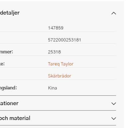
detaljer
147859
5722000253181
ummer:
25318
e:
Tareq Taylor
Skärbrädor
ingsland:
Kina
kationer
och material