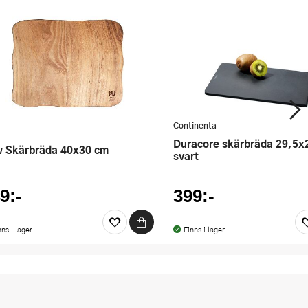
Continenta
Duracore skärbräda 29,5x20 cm
w Skärbräda 40x30 cm
svart
9:-
399:-
nns i lager
Finns i lager