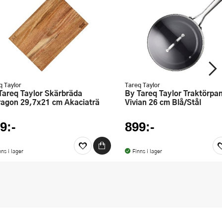
q Taylor
Tareq Taylor
By Tareq Taylor Traktörpanna
ragon 29,7x21 cm Akaciaträ
Vivian 26 cm Blå/Stål
9:-
899:-
nns i lager
Finns i lager