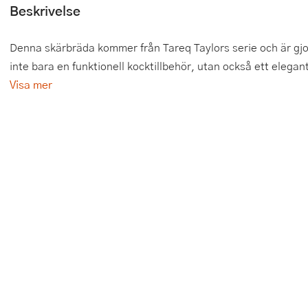
Beskrivelse
Tårtdekorationer
Smörgåsgrillar och bordsgrillar
Nötknäckare
Tygpåsar
Denna skärbräda kommer från Tareq Taylors serie och är gjor
Ätbara tårtdekorationer
Sous vide
Oljeflaska och dressingshaker
inte bara en funktionell kocktillbehör, utan också ett elegant 
Övriga bakredskap
Stavmixer
Pastamaskiner
Visa mer
Stekplatta
Perkulator
Svamptork och frukttork
Pizzaskärare
Vakuumförpackare
Pizzaspadar
Vattenkokare
Pizzastenar och pizzastål
Vitvaror
Potatisstötar
Våffeljärn
Pour Over
Äggkokare
Rivjärn