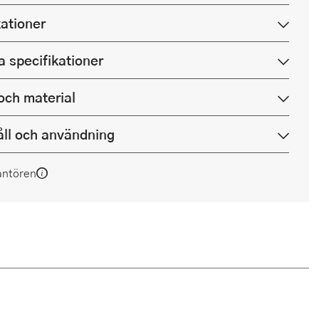
kationer
a specifikationer
och material
ll och användning
antören