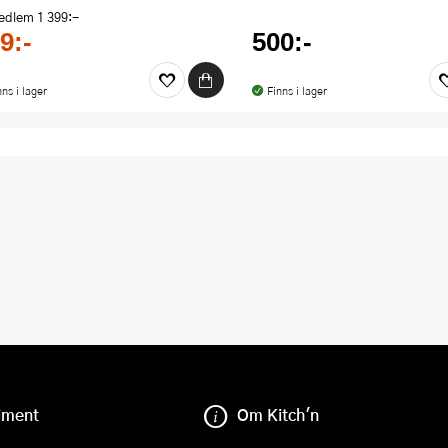
medlem
1 399:-
9:-
500:-
nns i lager
Finns i lager
iment
Om Kitch'n