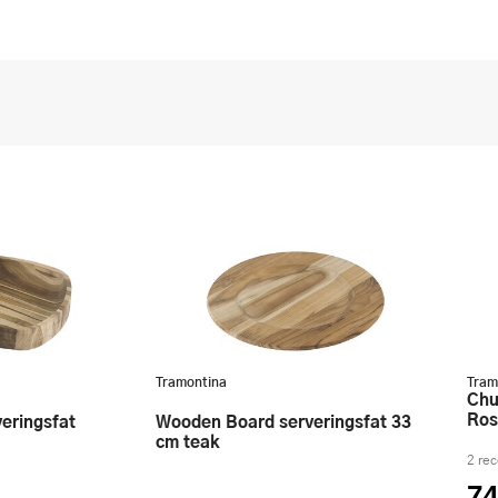
Tramontina
Tram
Churrasco Grillbestick 8 delar
Rost
Wooden Board serveringsfat 33
cm teak
2 re
74