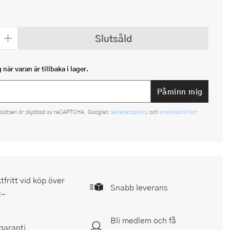
Slutsåld
när varan är tillbaka i lager.
Påminn mig
platsen är skyddad av reCAPTCHA. Googles
sekretesspolicy
och
användarvillkor
tfritt vid köp över
Snabb leverans
:-
Bli medlem och få
garanti