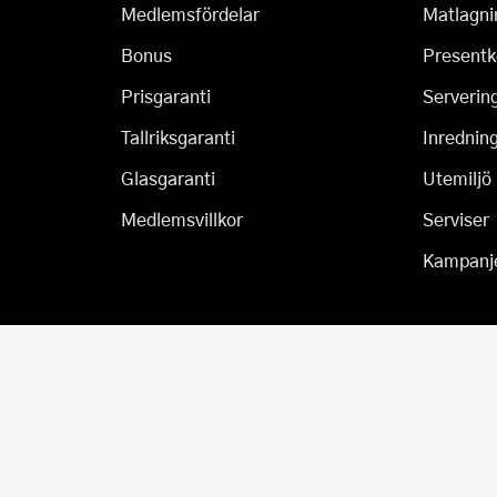
Medlemsfördelar
Matlagni
Bonus
Presentk
Prisgaranti
Serverin
Tallriksgaranti
Inrednin
Glasgaranti
Utemiljö
Medlemsvillkor
Serviser
Kampanj