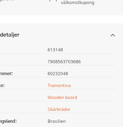
välkomstkupong
detaljer
613148
7908563703686
ummer:
60232048
e:
Tramontina
Wooden board
Skärbrädor
ingsland:
Brasilien