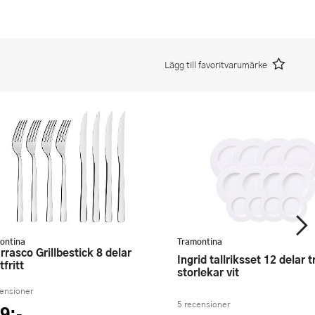
Lägg till favoritvarumärke
ontina
Tramontina
Ingrid tallriksset 12 delar tre olika
fritt
storlekar vit
censioner
5 recensioner
9:-