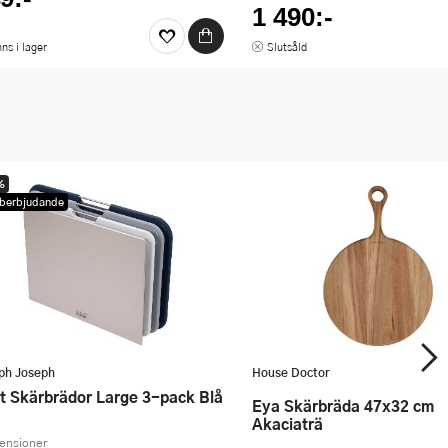
1 490:-
nns i lager
Slutsåld
%
berbjudande
ph Joseph
House Doctor
st Skärbrädor Large 3-pack Blå
Eya Skärbräda 47x32 cm
Akaciaträ
censioner