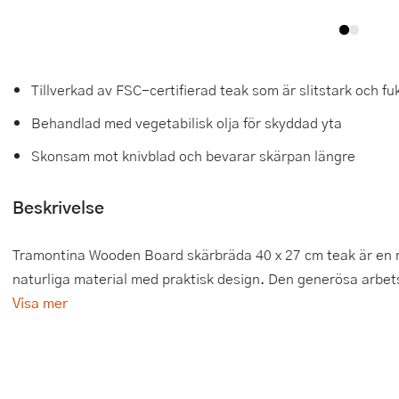
Tårtdekorationer
Smörgåsgrillar och bordsgrillar
Nötknäckare
Tygpåsar
Ätbara tårtdekorationer
Sous vide
Oljeflaska och dressingshaker
Tillverkad av FSC-certifierad teak som är slitstark och fu
Övriga bakredskap
Stavmixer
Pastamaskiner
Behandlad med vegetabilisk olja för skyddad yta
Stekplatta
Perkulator
Skonsam mot knivblad och bevarar skärpan längre
Svamptork och frukttork
Pizzaskärare
Beskrivelse
Vakuumförpackare
Pizzaspadar
Tramontina Wooden Board skärbräda 40 x 27 cm teak är en r
Vattenkokare
Pizzastenar och pizzastål
naturliga material med praktisk design. Den generösa arbetsy
Visa mer
Vitvaror
Potatisstötar
Våffeljärn
Pour Over
Äggkokare
Rivjärn