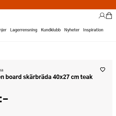
jer
Lagerrensning
Kundklubb
Nyheter
Inspiration
na
en board skärbräda 40x27 cm teak
:-