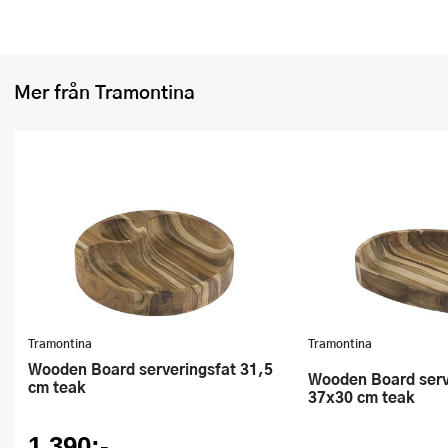
Ugnsformar
Vispar
Mer från Tramontina
Vitlökspressar
Ångkokare och ånginsatser
Äggdelare
Övriga köksredskap
Tramontina
Tramontina
Wooden Board serveringsfat 31,5
Wooden Board serveringsfat
cm teak
37x30 cm teak
1 390:-