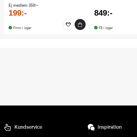
Ej medlem
359:-
199:-
849:-
Finns i lager
Få i lager
Kundservice
Inspiration