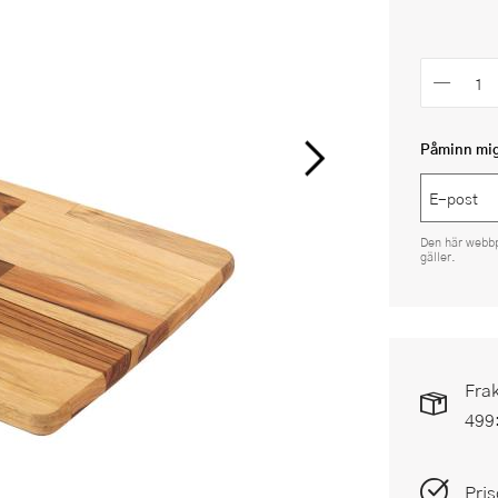
Påminn mig 
Den här webb
gäller.
Frak
499
Pris