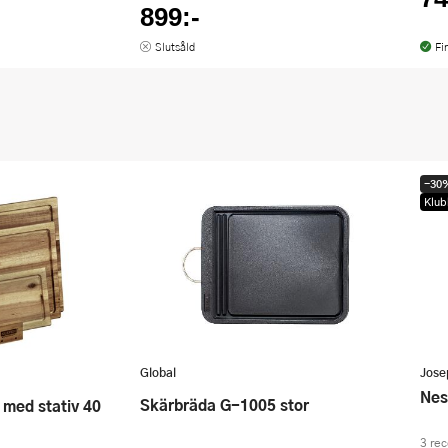
899:-
Slutsåld
Fi
-30
Klub
Global
Jose
Ne
Skärbräda G-1005 stor
3 re