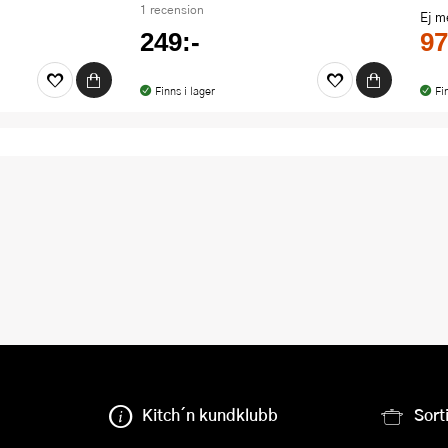
1 recension
Ej 
249:-
97
Finns i lager
Fi
Kitch´n kundklubb
Sort