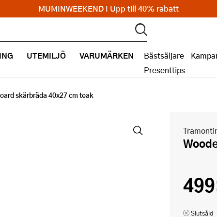
MUMINWEEKEND I Upp till 40% rabatt
ING
UTEMILJÖ
VARUMÄRKEN
Bästsäljare
Kampan
Presenttips
oard skärbräda 40x27 cm teak
Tramonti
Wood
499
Slutsåld