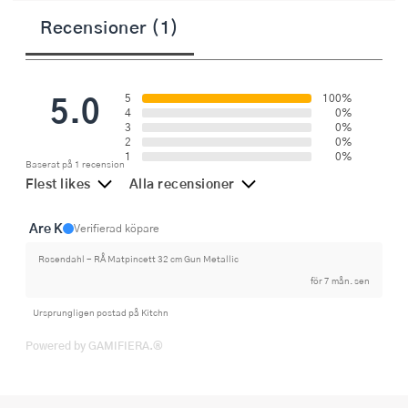
Recensioner (1)
5.0
5
100%
4
0%
3
0%
2
0%
1
0%
Baserat på 1 recension
Flest likes
Alla recensioner
Are K
Verifierad köpare
Rosendahl - RÅ Matpincett 32 cm Gun Metallic
för 7 mån. sen
Ursprungligen postad på Kitchn
Powered by GAMIFIERA.®