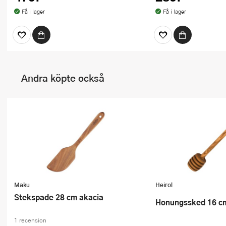
Få i lager
Få i lager
Andra köpte också
Maku
Heirol
Stekspade 28 cm akacia
Honungssked 16 cm
1 recension