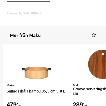
Powered by GAMIFIERA.®
Mer från Maku
Maku
Maku
Groove serveringsbräda akacia 35
Salladsskål i bambu 35,5 cm 5,8 L
cm
479:-
289:-