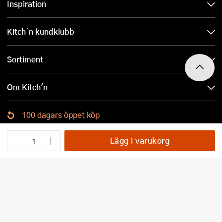
Inspiration
Kitch´n kundklubb
Sortiment
Om Kitch'n
100 dagars öppet köp
Ladda ned Kitch´n-appen
Lägg i varukorg