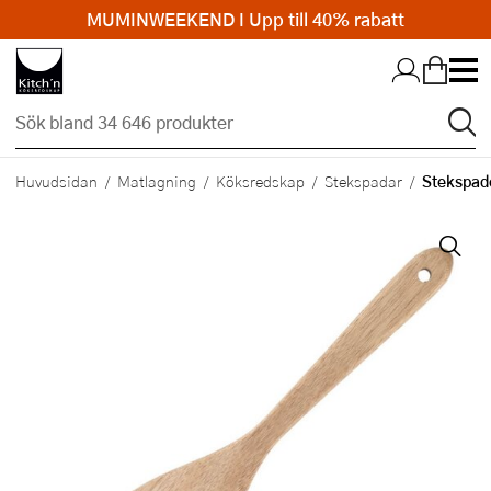
MUMINWEEKEND I Upp till 40% rabatt
Hopp till huvudinnehållet
Stekspad
Huvudsidan
Matlagning
Köksredskap
Stekspadar