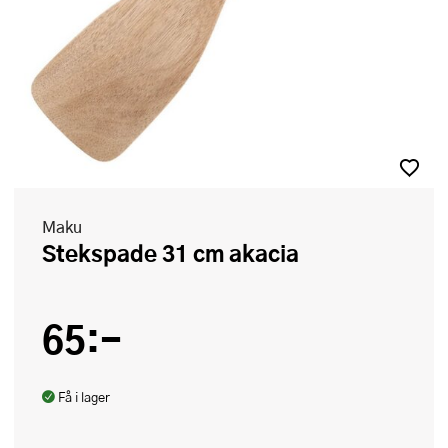
Maku
Stekspade 31 cm akacia
65:-
Få i lager