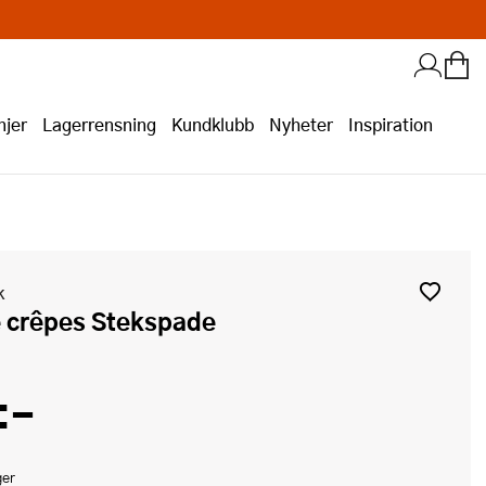
jer
Lagerrensning
Kundklubb
Nyheter
Inspiration
k
le crêpes Stekspade
:-
ger