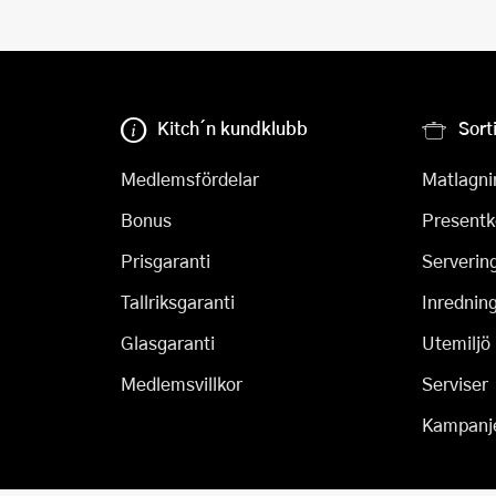
Kitch´n kundklubb
Sort
Medlemsfördelar
Matlagni
Bonus
Presentk
Prisgaranti
Serverin
Tallriksgaranti
Inrednin
Glasgaranti
Utemiljö
Medlemsvillkor
Serviser
Kampanj