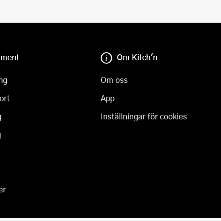
iment
Om Kitch'n
ng
Om oss
ort
App
g
Inställningar för cookies
g
er