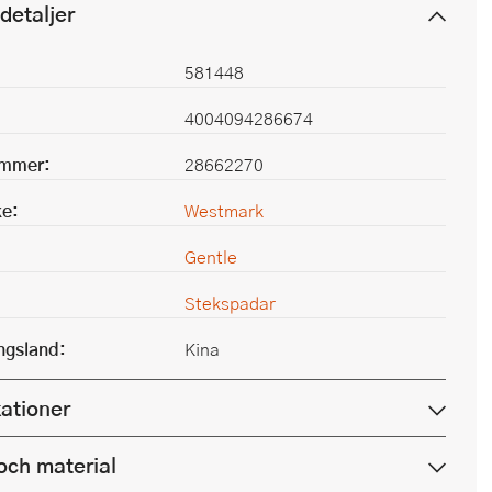
detaljer
581448
4004094286674
ummer:
28662270
e:
Westmark
Gentle
Stekspadar
ingsland:
Kina
kationer
och material