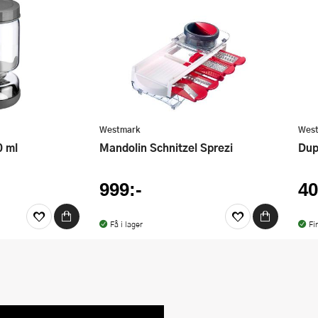
Westmark
Wes
0 ml
Mandolin Schnitzel Sprezi
Du
999:-
40
Få i lager
Fi