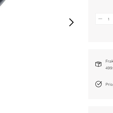
Frak
499
Pris