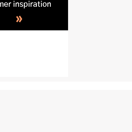
mer inspiration
»