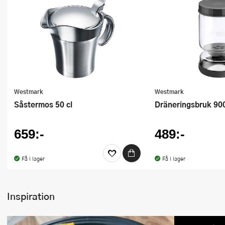
Ugnsformar
Vispar
Vitlökspressar
Ångkokare och ånginsatser
Westmark
Westmark
Äggdelare
Såstermos 50 cl
Dräneringsbruk 90
Övriga köksredskap
659:-
489:-
Få i lager
Få i lager
Inspiration