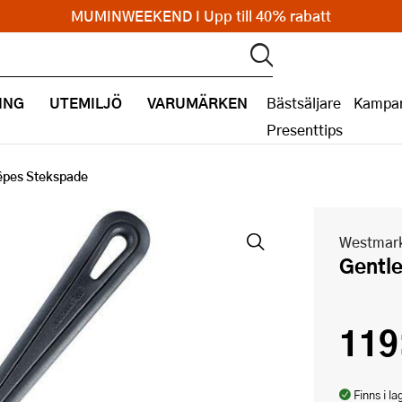
MUMINWEEKEND I Upp till 40% rabatt
ING
UTEMILJÖ
VARUMÄRKEN
Bästsäljare
Kampan
Presenttips
êpes Stekspade
Westmar
Gent
119
Finns i la