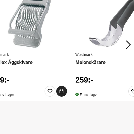
tmark
Westmark
plex Äggskivare
Melonskärare
9:-
259:-
nns i lager
Finns i lager