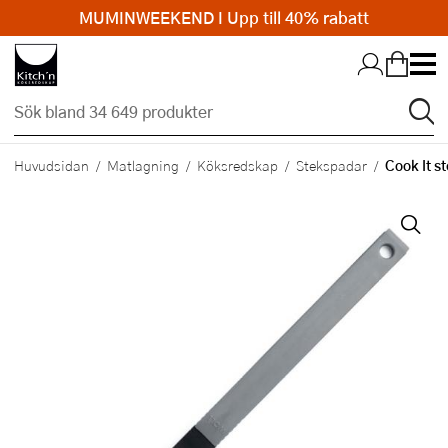
MUMINWEEKEND I Upp till 40% rabatt
Hopp till huvudinnehållet
Cook It s
Huvudsidan
Matlagning
Köksredskap
Stekspadar