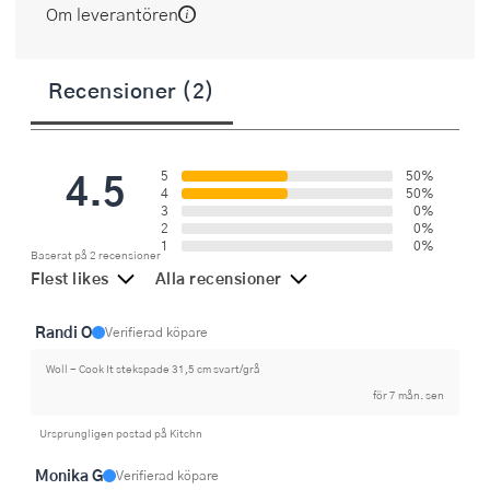
Om leverantören
Recensioner (2)
4.5
5
50%
4
50%
3
0%
2
0%
1
0%
Baserat på 2 recensioner
Flest likes
Alla recensioner
Randi O
Verifierad köpare
Woll - Cook It stekspade 31,5 cm svart/grå
för 7 mån. sen
Ursprungligen postad på Kitchn
Monika G
Verifierad köpare