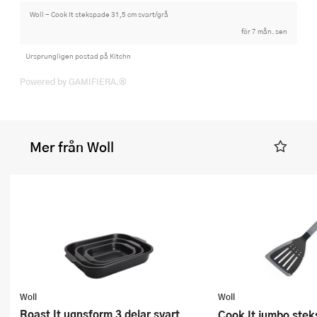
Woll - Cook It stekspade 31,5 cm svart/grå
för 7 mån. sen
Ursprungligen postad på Kitchn
Powered by GAMIFIERA.®
Mer från Woll
Woll
Woll
Roast It ugnsform 3 delar svart
Cook It jumbo stekspade 35 cm