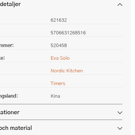
detaljer
621632
5706631268516
ummer:
520458
e:
Eva Solo
Nordic Kitchen
Timers
ingsland:
Kina
kationer
och material