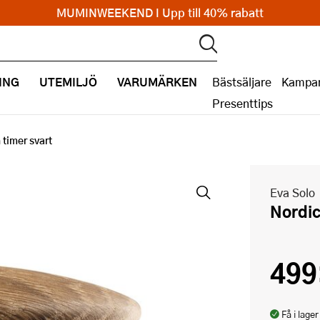
MUMINWEEKEND I Upp till 40% rabatt
ING
UTEMILJÖ
VARUMÄRKEN
Bästsäljare
Kampan
Presenttips
 timer svart
Eva Solo
Nordi
499
Få i lager