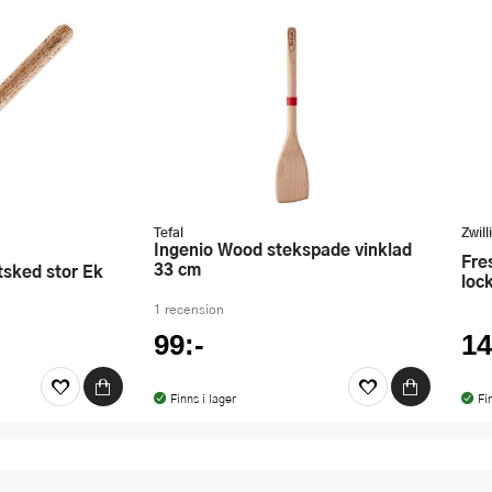
Tefal
Zwill
Ingenio Wood stekspade vinklad
Fresh & Save vakuumlåda S med
33 cm
ytsked stor Ek
loc
1 recension
99:-
14
Finns i lager
Fi