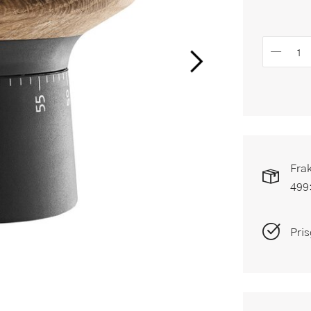
Frak
499
Pris