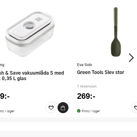
ing
Eva Solo
Green Tools Slev stor
k 0,35 L glas
1 recension
9:-
269:-
nns i lager
Finns i lager