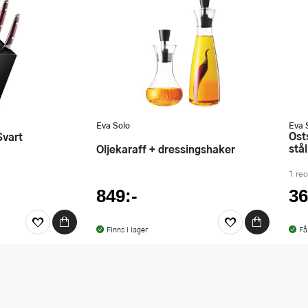
Eva Solo
Eva 
Ostskärare 22?cm 118455 borstat
Svart
stål
Oljekaraff + dressingshaker
1 re
849:-
36
Finns i lager
Få