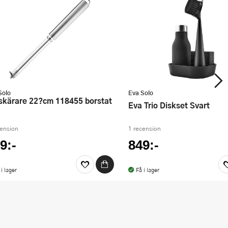
Solo
Eva Solo
Eva Trio Diskset Svart
cension
1 recension
9:-
849:-
 i lager
Få i lager