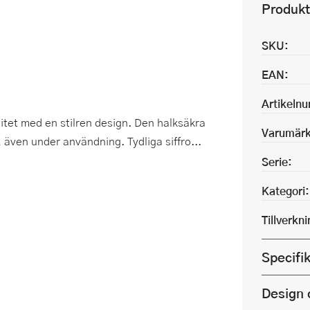
Produkt
SKU:
EAN:
Artikeln
litet med en stilren design. Den halksäkra
Varumärk
 även under användning. Tydliga siffro...
Serie:
Kategori:
Tillverkn
Specifi
Design 