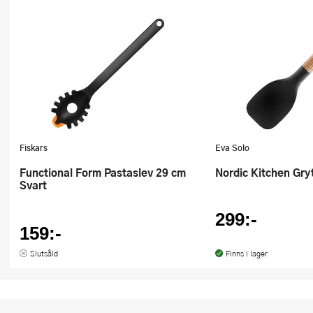
Fiskars
Eva Solo
Nordic Kitchen Gr
Functional Form Pastaslev 29 cm
Svart
299:-
159:-
Slutsåld
Finns i lager