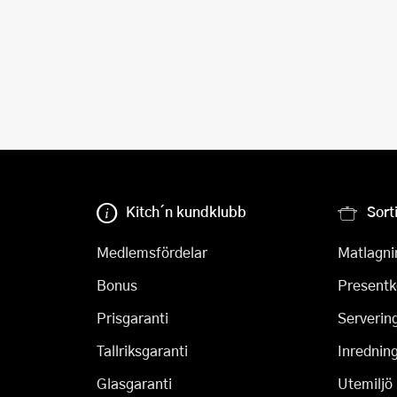
Kitch´n kundklubb
Sort
Medlemsfördelar
Matlagni
Bonus
Presentk
Prisgaranti
Serverin
Tallriksgaranti
Inrednin
Glasgaranti
Utemiljö