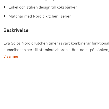
Enkel och stilren design till köksbänken
Tårtdekorationer
Smörgåsgrillar och bordsgrillar
Nötknäckare
Tygpåsar
Matchar med Nordic kitchen-serien
Ätbara tårtdekorationer
Sous vide
Oljeflaska och dressingshaker
Beskrivelse
Övriga bakredskap
Stavmixer
Pastamaskiner
Stekplatta
Perkulator
Eva Solos Nordic Kitchen timer i svart kombinerar funktiona
gummibasen ser till att minutvisaren står stadigt på bänken,
Svamptork och frukttork
Pizzaskärare
Visa mer
Vakuumförpackare
Pizzaspadar
Vattenkokare
Pizzastenar och pizzastål
Vitvaror
Potatisstötar
Våffeljärn
Pour Over
Äggkokare
Rivjärn