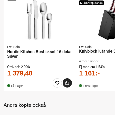
Klubberbjudande
Ugnsformar
Vispar
Vitlökspressar
Ångkokare och ånginsatser
Eva Solo
Eva Solo
Äggdelare
Knivblock lutande 
Nordic Kitchen Bestickset 16 delar
Silver
Övriga köksredskap
4 recensioner
Ord. pris
2 299:-
Ej medlem
1 549:-
1 379,40
1 161:-
Få i lager
Finns i lager
Andra köpte också