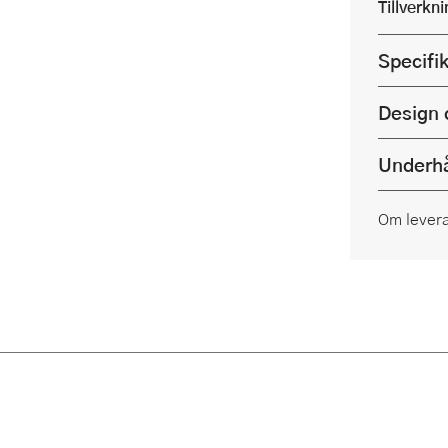
Tillverkn
Specifi
Design 
Underhå
Om lever