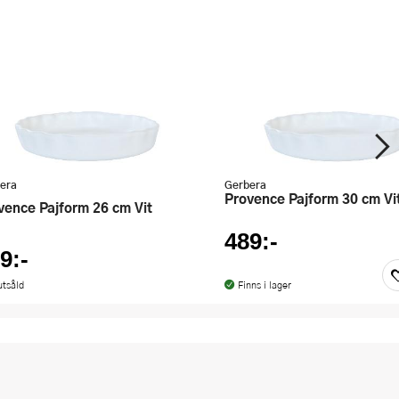
era
Gerbera
Provence Pajform 30 cm Vi
ovence Pajform 26 cm Vit
489:-
9:-
utsåld
Finns i lager