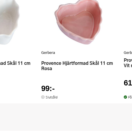
Gerbera
Gerb
Provence Gratängform 37x25 cm
Provence Hjärtformad Skål 11 cm
Vit
Rosa
61
99:-
Slutsåld
Få