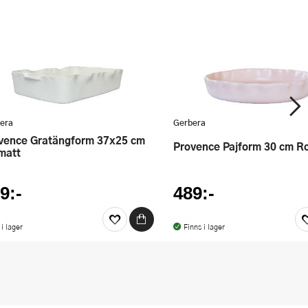
era
Gerbera
Provence Pajform 30 cm R
 matt
9:-
489:-
 i lager
Finns i lager