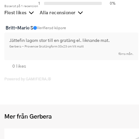
1
0%
Ugnsformar
Baserat på 1 recension
Flest likes
Alla recensioner
Vispar
Britt-Marie S
Verifierad köpare
Vitlökspressar
Jättefin lagom stor till en gratäng el. liknande mat.
Ångkokare och ånginsatser
Gerbera - Provence Gratängform 33x23 cm Vit matt
förra mån.
Äggdelare
0 likes
Övriga köksredskap
Powered by GAMIFIERA.®
Mer från Gerbera