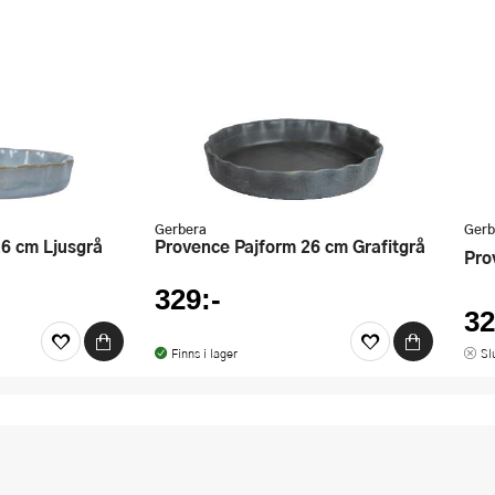
Gerbera
Gerb
26 cm Ljusgrå
Provence Pajform 26 cm Grafitgrå
Pr
329:-
32
Finns i lager
Sl