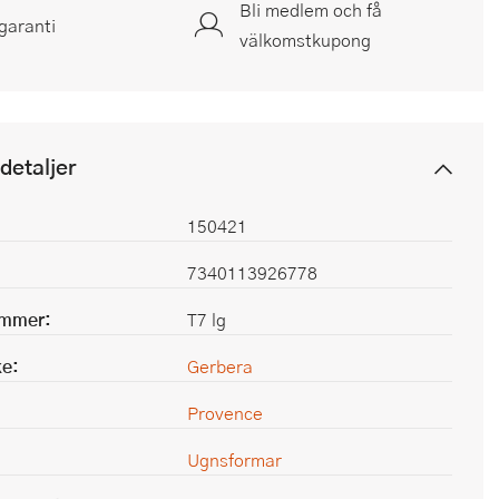
Bli medlem och få
garanti
välkomstkupong
detaljer
150421
7340113926778
ummer:
T7 lg
e:
Gerbera
Provence
Ugnsformar