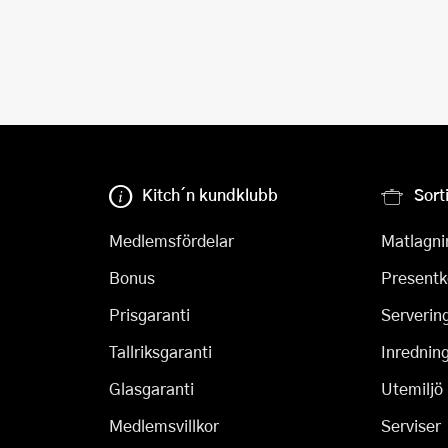
Kitch´n kundklubb
Sort
Medlemsfördelar
Matlagni
Bonus
Presentk
Prisgaranti
Serverin
Tallriksgaranti
Inrednin
Glasgaranti
Utemiljö
Medlemsvillkor
Serviser