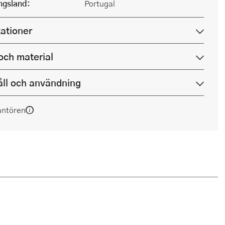
ingsland:
Portugal
kationer
och material
ll och användning
antören