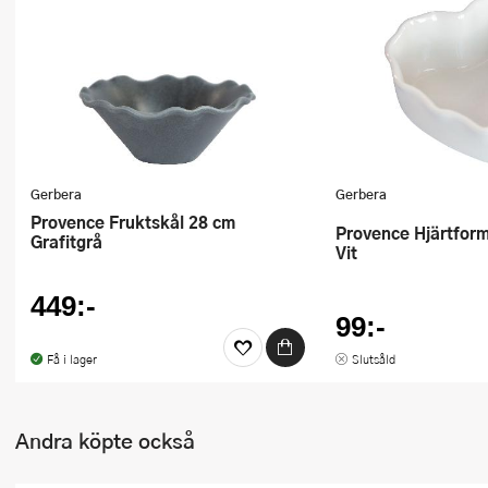
Gerbera
Gerbera
Provence Fruktskål 28 cm
Provence Hjärtformad Skål 11 cm
Grafitgrå
Vit
449:-
99:-
Få i lager
Slutsåld
Andra köpte också