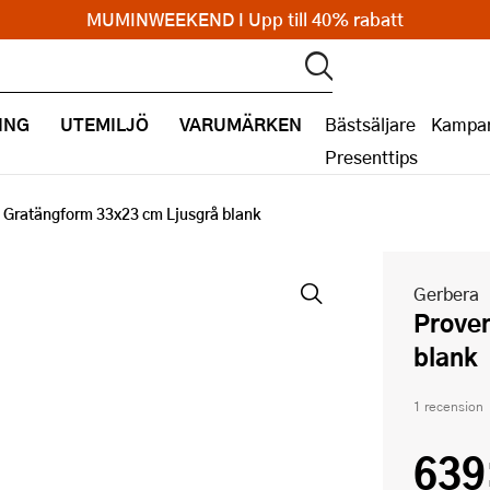
MUMINWEEKEND I Upp till 40% rabatt
ING
UTEMILJÖ
VARUMÄRKEN
Bästsäljare
Kampan
Presenttips
 Gratängform 33x23 cm Ljusgrå blank
Gerbera
Provence Gratängform 33x23 cm Ljusgrå
blank
1 recension
639