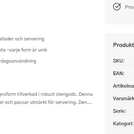
Pris
allader och servering
Produkt
ta –varje form är unik
vardagsanvändning
SKU:
EAN:
Artikeln
sform tillverkad i robust stengods. Denna
Varumärk
der och passar utmärkt för servering. Den...
Serie:
Kategori: