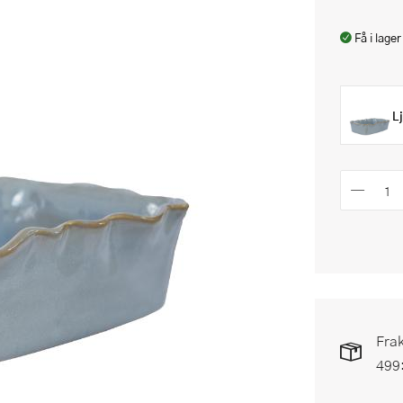
Få i lager
L
Frak
499