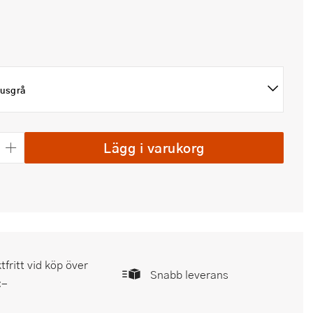
jusgrå
Lägg i varukorg
tfritt vid köp över
Snabb leverans
:-