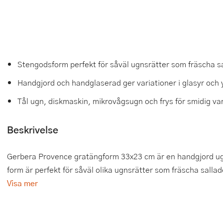
Tårtdekorationer
Smörgåsgrillar och bordsgrillar
Nötknäckare
Tygpåsar
Ätbara tårtdekorationer
Sous vide
Oljeflaska och dressingshaker
Övriga bakredskap
Stavmixer
Pastamaskiner
Stengodsform perfekt för såväl ugnsrätter som fräscha s
Stekplatta
Perkulator
Handgjord och handglaserad ger variationer i glasyr och y
Tål ugn, diskmaskin, mikrovågsugn och frys för smidig 
Svamptork och frukttork
Pizzaskärare
Vakuumförpackare
Pizzaspadar
Beskrivelse
Vattenkokare
Pizzastenar och pizzastål
Gerbera Provence gratängform 33x23 cm är en handgjord ugn
form är perfekt för såväl olika ugnsrätter som fräscha salla
Vitvaror
Potatisstötar
Visa mer
Våffeljärn
Pour Over
Äggkokare
Rivjärn