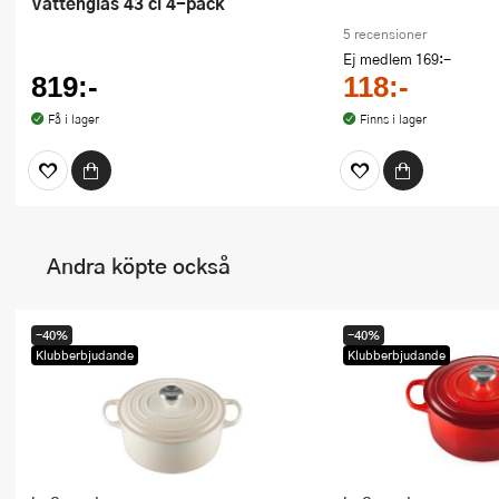
Vattenglas 43 cl 4-pack
5 recensioner
Ej medlem
169:-
819:-
118:-
Få i lager
Finns i lager
Andra köpte också
-40%
-40%
Klubberbjudande
Klubberbjudande