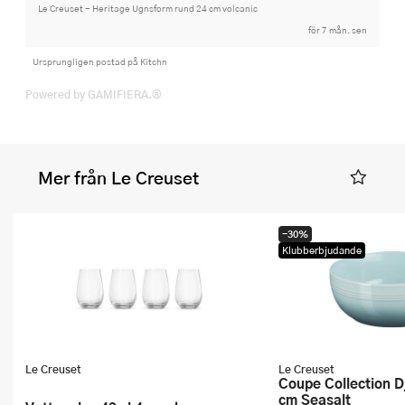
Le Creuset - Heritage Ugnsform rund 24 cm volcanic
för 7 mån. sen
Ursprungligen postad på Kitchn
Powered by GAMIFIERA.®
Mer från Le Creuset
-30%
Klubberbjudande
Le Creuset
Le Creuset
Coupe Collection Djup Tallrik 16
cm Seasalt