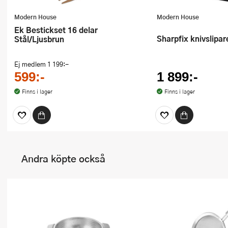
Modern House
Modern House
Ek Bestickset 16 delar
Sharpfix knivslipa
Stål/Ljusbrun
Ej medlem
1 199:-
599:-
1 899:-
Finns i lager
Finns i lager
Andra köpte också