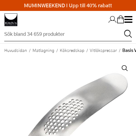
MUMINWEEKEND I Upp till 40% rabatt
Hopp till huvudinnehållet
Basis 
Huvudsidan
Matlagning
Köksredskap
Vitlökspressar