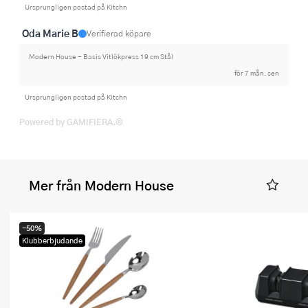
Ursprungligen postad på Kitchn
Oda Marie B
Verifierad köpare
Modern House - Basis Vitlökpress 19 cm Stål
för 7 mån. sen
Ursprungligen postad på Kitchn
Powered by GAMIFIERA.®
Mer från Modern House
-50%
Klubberbjudande