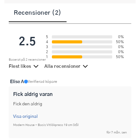
Recensioner (2)
2.5
5
0%
4
50%
3
0%
2
0%
1
50%
Baserat på 2 recensioner
Flest likes
Alla recensioner
Elise A
Verifierad köpare
Fick aldrig varan
Fick den aldrig
Visa original
Modern House - Basis Vitlökpress 19 cm Stål
för 7 mån. sen