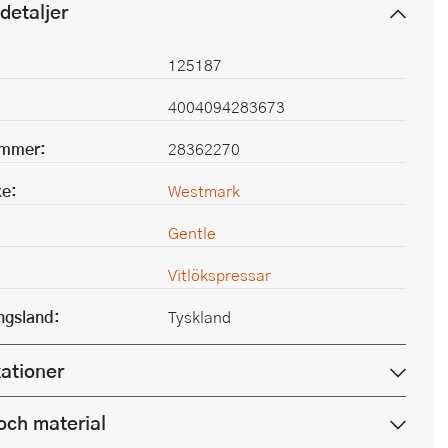
detaljer
125187
4004094283673
ummer:
28362270
e:
Westmark
Gentle
Vitlökspressar
ingsland:
Tyskland
kationer
och material