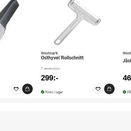
Westmark
Wes
Osthyvel Rollschnitt
Jä
1 recension
299:-
46
Finns i lager
Få