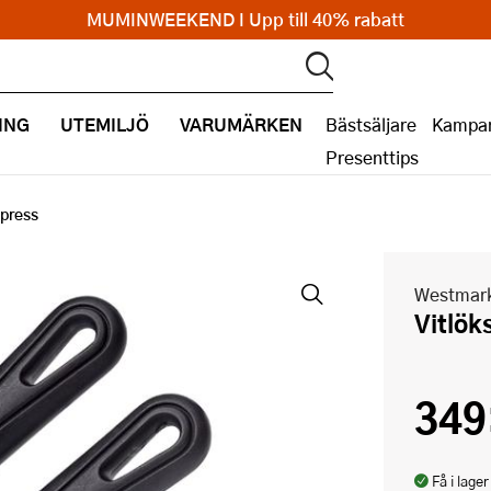
MUMINWEEKEND I Upp till 40% rabatt
ING
UTEMILJÖ
VARUMÄRKEN
Bästsäljare
Kampan
Presenttips
spress
Westmar
Vitlö
349
Få i lager