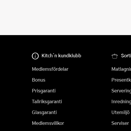
Kitch´n kundklubb
Sort
Medlemsfördelar
Matlagni
Bonus
Presentk
Prisgaranti
Serverin
Tallriksgaranti
Inrednin
Glasgaranti
Utemiljö
Medlemsvillkor
Serviser