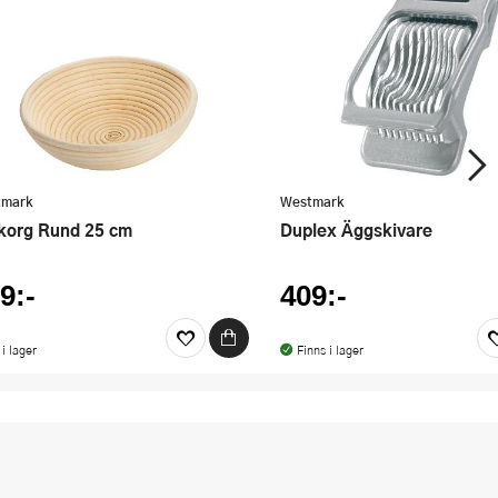
tmark
Westmark
skorg Rund 25 cm
Duplex Äggskivare
9:-
409:-
 i lager
Finns i lager