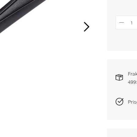
Frak
499
Pris