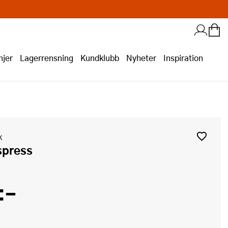
jer
Lagerrensning
Kundklubb
Nyheter
Inspiration
k
kspress
:-