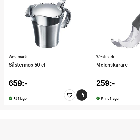
Ugnsformar
Vispar
Vitlökspressar
Ångkokare och ånginsatser
Westmark
Westmark
Äggdelare
Såstermos 50 cl
Melonskärare
Övriga köksredskap
659:-
259:-
Få i lager
Finns i lager