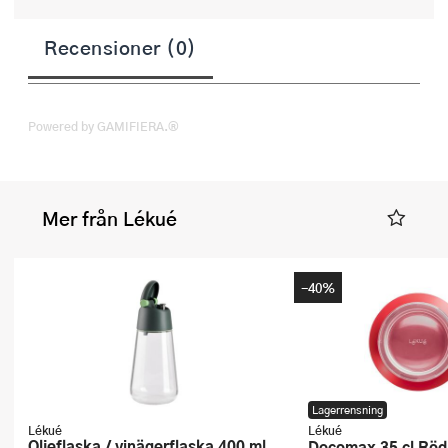
Recensioner (0)
Powered by GAMIFIERA.®
Mer från Lékué
-40%
Lagerrensning
Lékué
Lékué
Oljeflaska / vinägerflaska 400 ml
Decomax 35 cl Röd