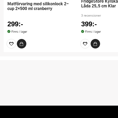
FridgeStore Kylskåpsförvaring
Matförvaring med silikonlock 2-
Låda 25,5 cm Klar
cup 2×500 ml cranberry
3 recensioner
299:-
399:-
Finns i lager
Finns i lager