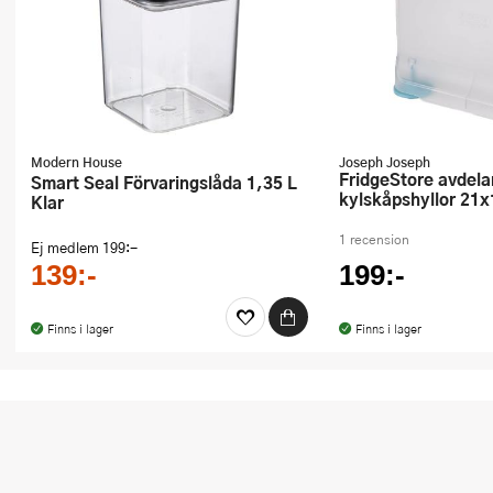
Modern House
Joseph Joseph
FridgeStore avdelare till
Smart Seal Förvaringslåda 1,35 L
kylskåpshyllor 21
Klar
1 recension
Ej medlem
199:-
139:-
199:-
Finns i lager
Finns i lager