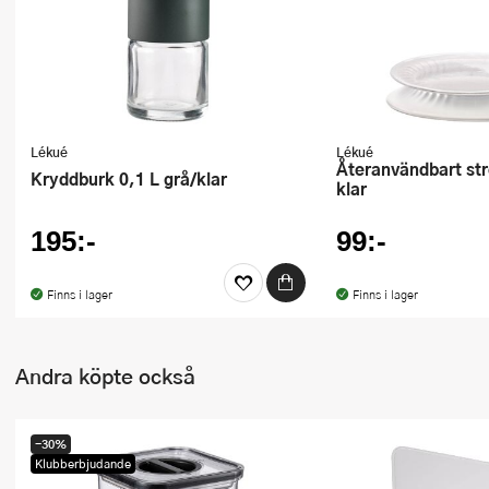
Ugnsformar
Vispar
Vitlökspressar
Lékué
Lékué
Ångkokare och ånginsatser
Återanvändbart stretchlock 15 cm
Kryddburk 0,1 L grå/klar
klar
Äggdelare
195:-
99:-
Övriga köksredskap
Finns i lager
Finns i lager
Andra köpte också
-30%
Klubberbjudande