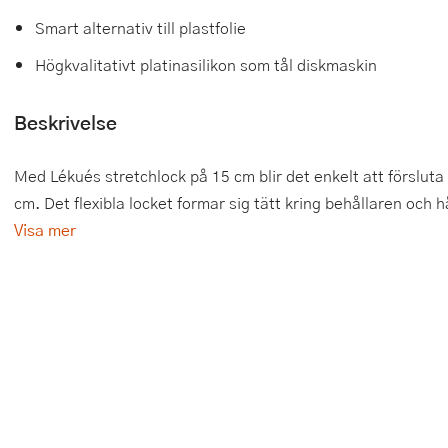
Smart alternativ till plastfolie
Tårtdekorationer
Smörgåsgrillar och bordsgrillar
Nötknäckare
Tygpåsar
Högkvalitativt platinasilikon som tål diskmaskin
Ätbara tårtdekorationer
Sous vide
Oljeflaska och dressingshaker
Beskrivelse
Övriga bakredskap
Stavmixer
Pastamaskiner
Stekplatta
Perkulator
Med Lékués stretchlock på 15 cm blir det enkelt att försluta
cm. Det flexibla locket formar sig tätt kring behållaren och hå
Svamptork och frukttork
Pizzaskärare
Visa mer
Vakuumförpackare
Pizzaspadar
Vattenkokare
Pizzastenar och pizzastål
Vitvaror
Potatisstötar
Våffeljärn
Pour Over
Äggkokare
Rivjärn