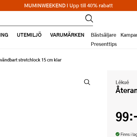
MUMINWEEKEND I Upp till 40% rabatt
ING
UTEMILJÖ
VARUMÄRKEN
Bästsäljare
Kampan
Presenttips
vändbart stretchlock 15 cm klar
Lékué
Återa
99:
Finns i la