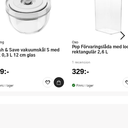
ing
Oxo
Pop Förvaringslåda med lock
rektangulär 2,6 L
k 0,3 L 12 cm glas
1 recension
9:-
329:-
nns i lager
Finns i lager