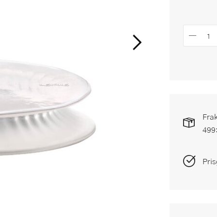
Frak
499
Pris