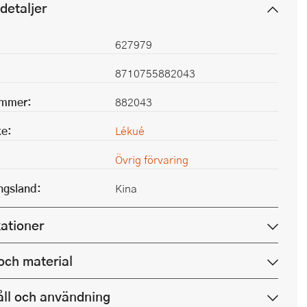
detaljer
627979
8710755882043
ummer:
882043
e:
Lékué
Övrig förvaring
ingsland:
Kina
kationer
och material
ll och användning