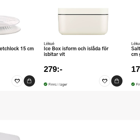
Lékué
Léku
Ice Box isform och islåda för
Saltbehållare med presslock 12
isbitar vit
cm 
279:-
17
Finns i lager
Fi