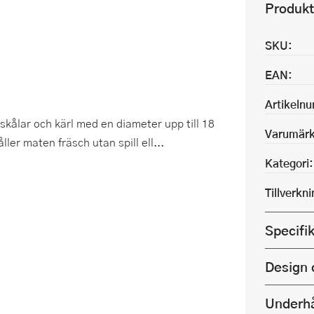
Produkt
SKU:
EAN:
Artikeln
 skålar och kärl med en diameter upp till 18
Varumärk
ller maten fräsch utan spill ell...
Kategori:
Tillverkn
Specifi
Design 
Underhå