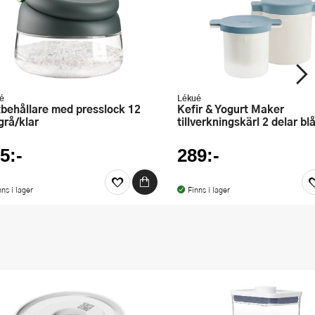
é
Lékué
Kefir & Yogurt Maker
grå/klar
tillverkningskärl 2 delar bl
5:-
289:-
nns i lager
Finns i lager