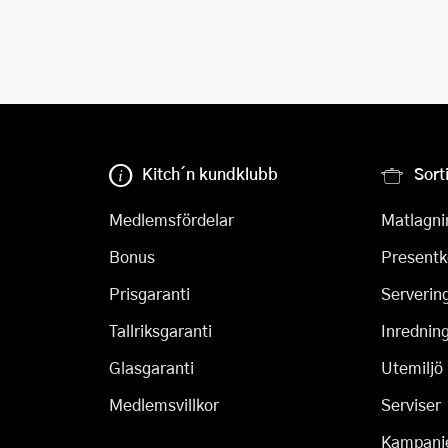
Kitch´n kundklubb
Sort
Medlemsfördelar
Matlagni
Bonus
Presentk
Prisgaranti
Serverin
Tallriksgaranti
Inrednin
Glasgaranti
Utemiljö
Medlemsvillkor
Serviser
Kampanj