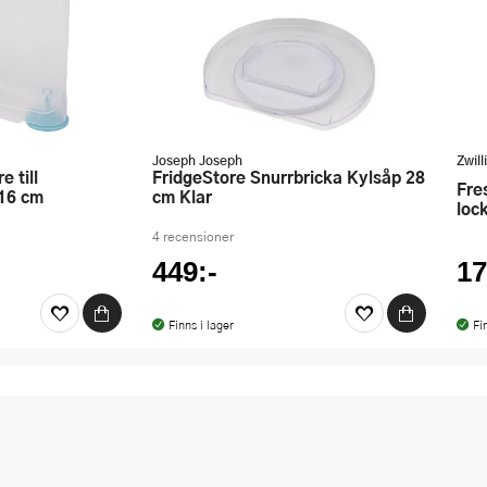
Joseph Joseph
Zwill
FridgeStore Snurrbricka Kylsåp 28
Fresh & Save vakuumskål S med
x16 cm
cm Klar
loc
4 recensioner
449:-
17
Finns i lager
Fi