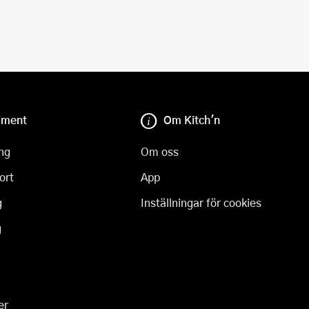
iment
Om Kitch'n
ng
Om oss
ort
App
g
Inställningar för cookies
g
er