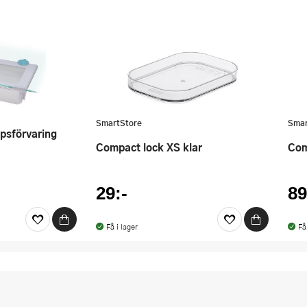
SmartStore
Smar
Compact lock XS klar
Co
29:-
89
Få i lager
Få