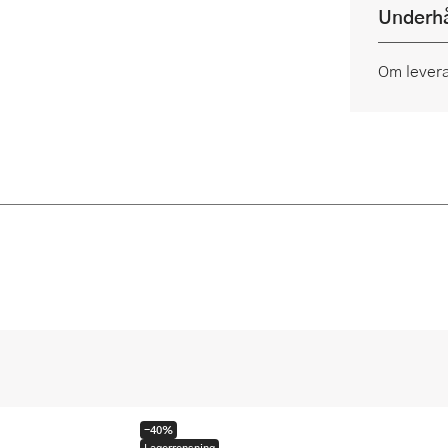
Underhå
Om lever
-40%
Lagerrensning