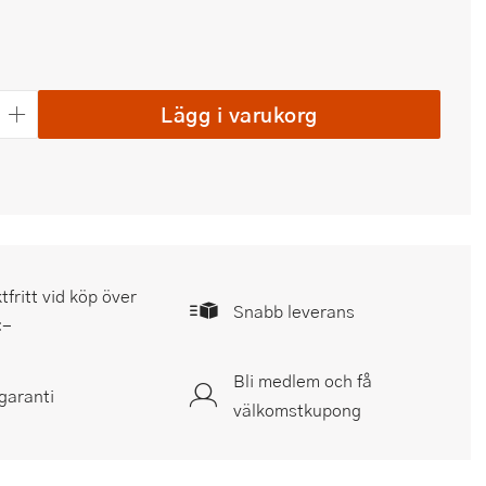
Lägg i varukorg
tfritt vid köp över
Snabb leverans
:-
Bli medlem och få
garanti
välkomstkupong