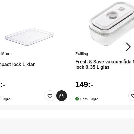
tStore
Zwilling
Fresh & Save vakuumlåda S med
mpact lock L klar
lock 0,35 L glas
:-
149:-
 i lager
Finns i lager