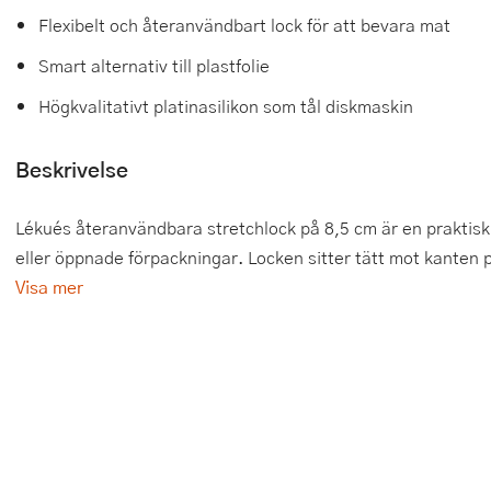
Flexibelt och återanvändbart lock för att bevara mat
Tårtdekorationer
Smörgåsgrillar och bordsgrillar
Nötknäckare
Tygpåsar
Smart alternativ till plastfolie
Ätbara tårtdekorationer
Sous vide
Oljeflaska och dressingshaker
Högkvalitativt platinasilikon som tål diskmaskin
Övriga bakredskap
Stavmixer
Pastamaskiner
Beskrivelse
Stekplatta
Perkulator
Lékués återanvändbara stretchlock på 8,5 cm är en praktisk l
Svamptork och frukttork
Pizzaskärare
eller öppnade förpackningar. Locken sitter tätt mot kanten 
Vakuumförpackare
Pizzaspadar
Visa mer
Vattenkokare
Pizzastenar och pizzastål
Vitvaror
Potatisstötar
Våffeljärn
Pour Over
Äggkokare
Rivjärn