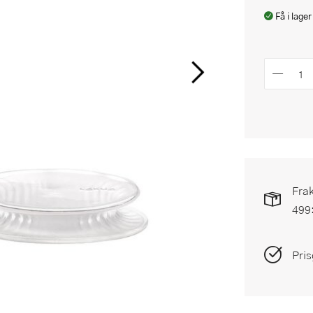
Få i lager
Frak
499
Pris