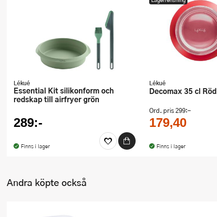
Ugnsformar
Vispar
Vitlökspressar
Ångkokare och ånginsatser
Lékué
Lékué
Essential Kit silikonform och
Decomax 35 cl Röd
Äggdelare
redskap till airfryer grön
Ord. pris
299:-
Övriga köksredskap
289:-
179,40
Finns i lager
Finns i lager
Andra köpte också