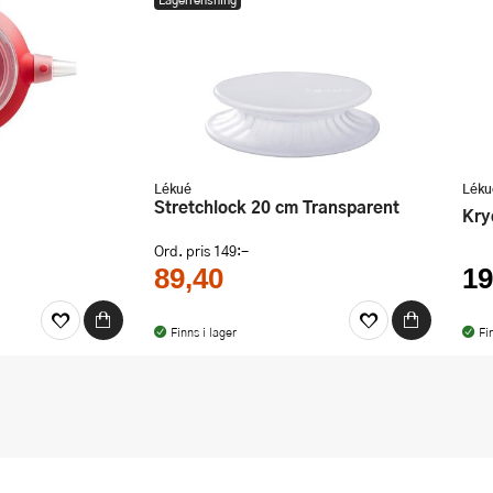
Lékué
Léku
Stretchlock 20 cm Transparent
Kr
Ord. pris
149:-
89,40
19
Finns i lager
Fi