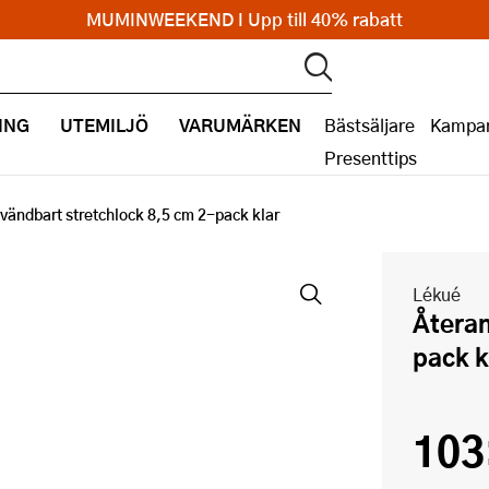
MUMINWEEKEND I Upp till 40% rabatt
ING
UTEMILJÖ
VARUMÄRKEN
Bästsäljare
Kampan
Presenttips
vändbart stretchlock 8,5 cm 2-pack klar
Lékué
Återanvändbart stretchlock 8,5 cm 2-
pack k
103