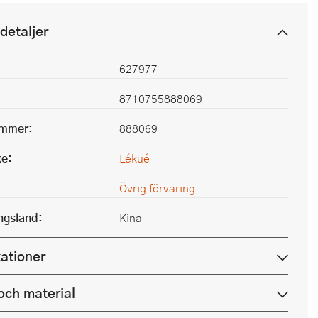
detaljer
627977
8710755888069
ummer:
888069
e:
Lékué
Övrig förvaring
ingsland:
Kina
kationer
och material