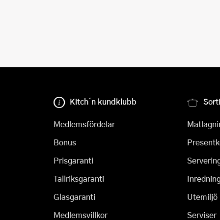
Kitch´n kundklubb
Sort
Medlemsfördelar
Matlagni
Bonus
Presentk
Prisgaranti
Serverin
Tallriksgaranti
Inrednin
Glasgaranti
Utemiljö
Medlemsvillkor
Serviser