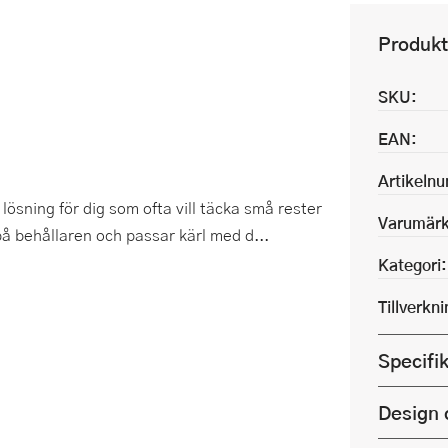
Produkt
SKU:
EAN:
Artikeln
ösning för dig som ofta vill täcka små rester
Varumärk
på behållaren och passar kärl med d...
Kategori:
Tillverkn
Specifi
Design 