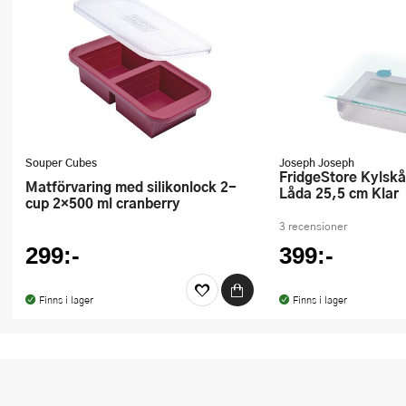
Souper Cubes
Joseph Joseph
FridgeStore Kylskåpsförvaring
Matförvaring med silikonlock 2-
Låda 25,5 cm Klar
cup 2×500 ml cranberry
3 recensioner
299:-
399:-
Finns i lager
Finns i lager