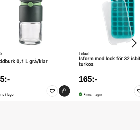
é
Lékué
Isform med lock för 32 isbitar
yddburk 0,1 L grå/klar
turkos
5:-
165:-
nns i lager
Finns i lager