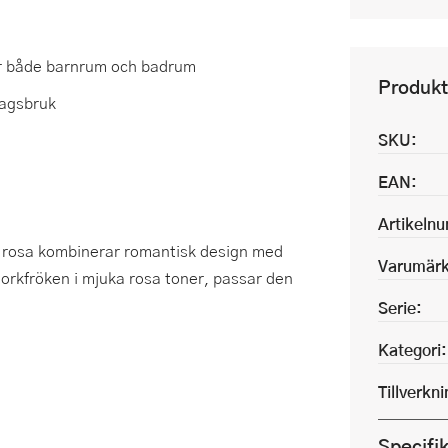
ar både barnrum och badrum
Produkt
rdagsbruk
SKU:
EAN:
Artikeln
 rosa kombinerar romantisk design med
Varumärk
orkfröken i mjuka rosa toner, passar den
Serie:
Kategori:
Tillverkn
Specifi