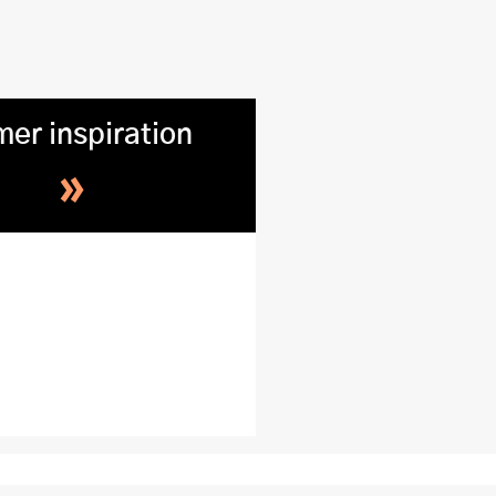
mer inspiration
»