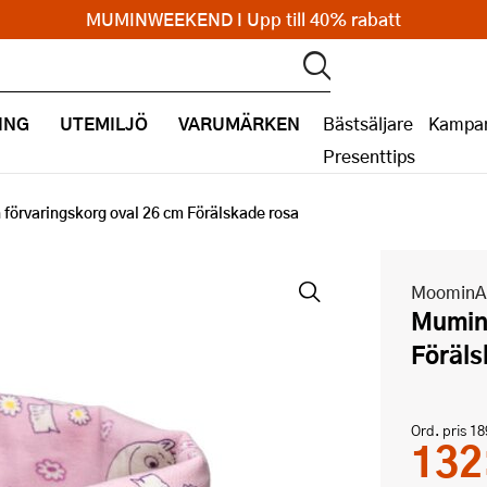
MUMINWEEKEND I Upp till 40% rabatt
ING
UTEMILJÖ
VARUMÄRKEN
Bästsäljare
Kampan
Presenttips
förvaringskorg oval 26 cm Förälskade rosa
MoominA
Mumin förvaringskorg oval 26 cm
Föräls
Ord. pris
18
132