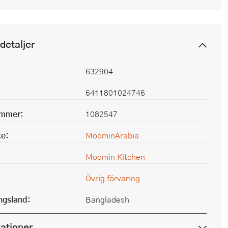
detaljer
632904
6411801024746
ummer:
1082547
e:
MoominArabia
Moomin Kitchen
Övrig förvaring
ingsland:
Bangladesh
kationer