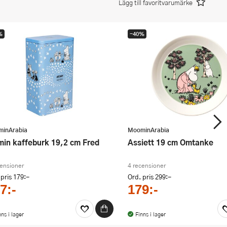
Lägg till favoritvarumärke
%
-40%
inArabia
MoominArabia
umin kaffeburk 19,2 cm Fred
Assiett 19 cm Omtanke
censioner
4 recensioner
 pris
179:-
Ord. pris
299:-
7:-
179:-
nns i lager
Finns i lager