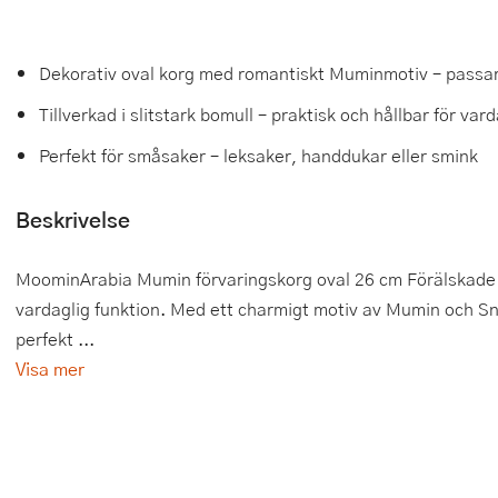
Tårtdekorationer
Smörgåsgrillar och bordsgrillar
Nötknäckare
Tygpåsar
Dekorativ oval korg med romantiskt Muminmotiv – pass
Ätbara tårtdekorationer
Sous vide
Oljeflaska och dressingshaker
Tillverkad i slitstark bomull – praktisk och hållbar för va
Övriga bakredskap
Stavmixer
Pastamaskiner
Perfekt för småsaker – leksaker, handdukar eller smink
Stekplatta
Perkulator
Beskrivelse
Svamptork och frukttork
Pizzaskärare
MoominArabia Mumin förvaringskorg oval 26 cm Förälskade
Vakuumförpackare
Pizzaspadar
vardaglig funktion. Med ett charmigt motiv av Mumin och Sn
Vattenkokare
Pizzastenar och pizzastål
perfekt ...
Visa mer
Vitvaror
Potatisstötar
Våffeljärn
Pour Over
Äggkokare
Rivjärn