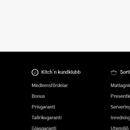
Kitch´n kundklubb
Sort
Medlemsfördelar
Matlagni
Bonus
Presentk
Prisgaranti
Serverin
Tallriksgaranti
Inrednin
Glasgaranti
Utemiljö