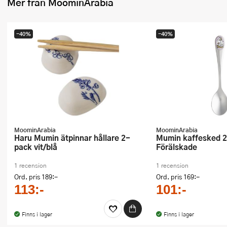
Mer från MoominArabia
Ugnsformar
Vispar
-40%
-40%
Vitlökspressar
Ångkokare och ånginsatser
Äggdelare
Övriga köksredskap
MoominArabia
MoominArabia
Haru Mumin ätpinnar hållare 2-
Mumin kaffesked 20 cm
pack vit/blå
Förälskade
1 recension
1 recension
Ord. pris
189:-
Ord. pris
169:-
113:-
101:-
Finns i lager
Finns i lager