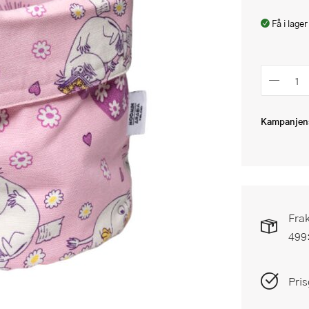
Få i lager
Kampanjens
Frak
499
Pris