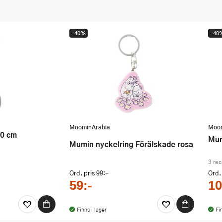
-40%
-40
MoominArabia
Moom
M
Mumin nyckelring Förälskade rosa
3 re
Ord. pris
99:-
Ord.
59:-
10
Finns i lager
Fi