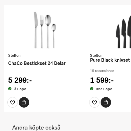
Stelton
Stelton
Pure Black knivset
ChaCo Bestickset 24 Delar
19 recensioner
5 299:-
1 599:-
Få i lager
Finns i lager
Andra köpte också