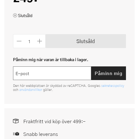
Slutsåld
Slutsåld
Påminn mig när varan är tillbaka i lager.
Påminn mig
Den här webbplatsen är skyddad av reCAPTCHA. Googles
sekretesspolicy
och
användarvillkor
gäller.
Fraktfritt vid köp över 499:-
Snabb leverans