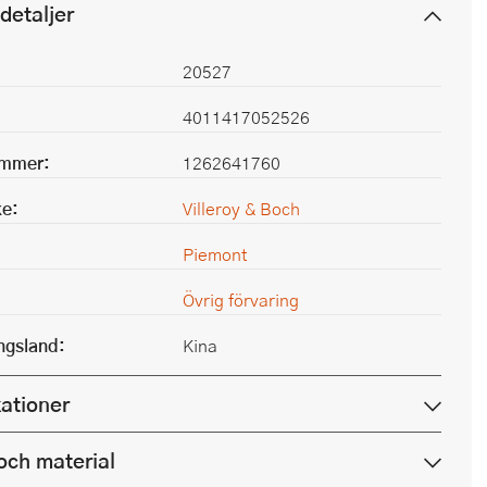
detaljer
20527
4011417052526
ummer:
1262641760
e:
Villeroy & Boch
Piemont
Övrig förvaring
ingsland:
Kina
kationer
och material