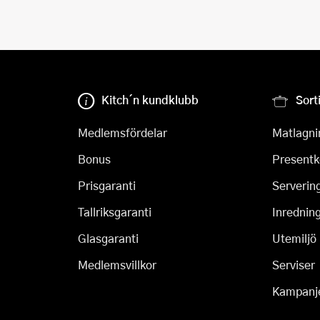
Kitch´n kundklubb
Sort
Medlemsfördelar
Matlagni
Bonus
Presentk
Prisgaranti
Serverin
Tallriksgaranti
Inrednin
Glasgaranti
Utemiljö
Medlemsvillkor
Serviser
Kampanj