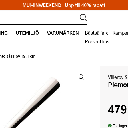
MUMINWEEKEND I Upp till 40% rabatt
ING
UTEMILJÖ
VARUMÄRKEN
Bästsäljare
Kampan
Presenttips
te såsslev 19,1 cm
Villeroy 
Piemo
479
Få i lager