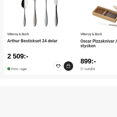
rabattkuponger.
Ugnsformar
Vispar
Vitlökspressar
Villeroy & Boch
Villeroy & Boch
Ångkokare och ånginsatser
Arthur Bestickset 24 delar
Oscar Pizzaknivar / Grillknivar 6
stycken
Äggdelare
2 509:-
899:-
Övriga köksredskap
Finns i lager
Slutsåld