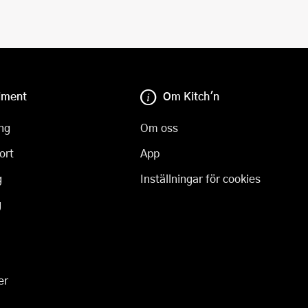
iment
Om Kitch'n
ng
Om oss
ort
App
g
Inställningar för cookies
g
er