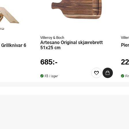
Villeroy & Boch
Ville
Artesano Original skjærebrett
Pi
51x25 cm
685:-
22
Få i lager
Fi