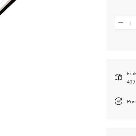
Frak
499
Pris