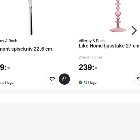
roy & Boch
Villeroy & Boch
Like Home ljusstake 27 cm
emont spisekniv 22.6 cm
2 recensioner
9:-
239:-
nns i lager
Få i lager