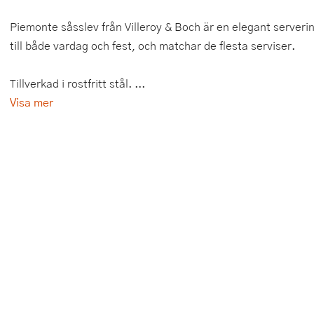
Tårtdekorationer
Smörgåsgrillar och bordsgrillar
Nötknäckare
Tygpåsar
Piemonte såsslev från Villeroy & Boch är en elegant serveri
till både vardag och fest, och matchar de flesta serviser.
Ätbara tårtdekorationer
Sous vide
Oljeflaska och dressingshaker
Tillverkad i rostfritt stål. ...
Övriga bakredskap
Stavmixer
Pastamaskiner
Visa mer
Stekplatta
Perkulator
Svamptork och frukttork
Pizzaskärare
Vakuumförpackare
Pizzaspadar
Vattenkokare
Pizzastenar och pizzastål
Vitvaror
Potatisstötar
Våffeljärn
Pour Over
Äggkokare
Rivjärn