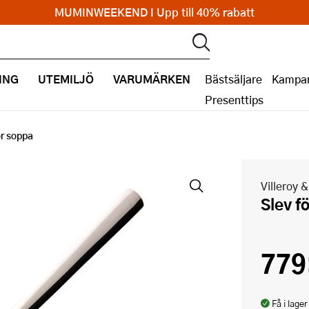
MUMINWEEKEND I Upp till 40% rabatt
ING
UTEMILJÖ
VARUMÄRKEN
Bästsäljare
Kampan
Presenttips
ör soppa
Villeroy 
Slev 
779
Få i lager