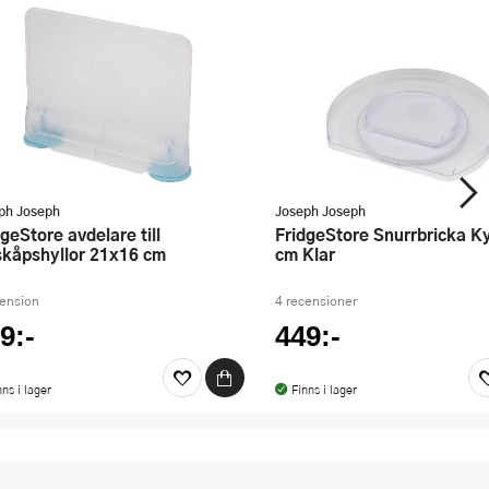
ph Joseph
Joseph Joseph
FridgeStore Snurrbricka Kylsåp 28
skåpshyllor 21x16 cm
cm Klar
cension
4 recensioner
9:-
449:-
nns i lager
Finns i lager