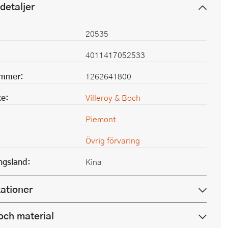
detaljer
20535
4011417052533
ummer:
1262641800
e:
Villeroy & Boch
Piemont
Övrig förvaring
ingsland:
Kina
kationer
och material