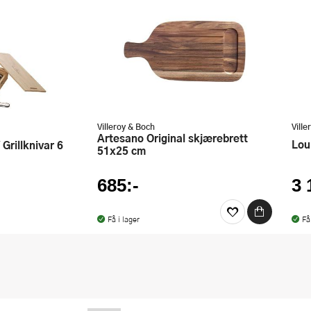
Villeroy & Boch
Ville
Artesano Original skjærebrett
Lo
51x25 cm
685:-
3 
Få i lager
Få