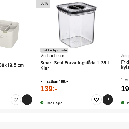
-30%
Klubberbjudande
Modern House
Jose
FridgeStore avdelare till
Smart Seal Förvaringslåda 1,35 L
kyl
Klar
1 re
Ej medlem
199:-
139:-
19
Finns i lager
Fi