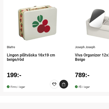
Blafre
Joseph Joseph
Lingon plåtväska 16x19 cm
Viva Organizer 12x30x19,5 cm
beige/röd
Beige
199:-
789:-
Finns i lager
Få i lager