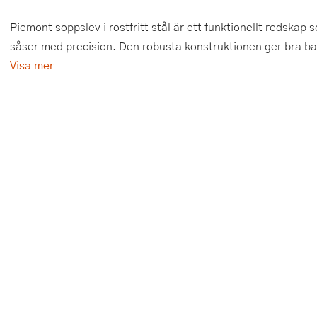
Tårtdekorationer
Smörgåsgrillar och bordsgrillar
Nötknäckare
Tygpåsar
Piemont soppslev i rostfritt stål är ett funktionellt redskap
såser med precision. Den robusta konstruktionen ger bra ba
Ätbara tårtdekorationer
Sous vide
Oljeflaska och dressingshaker
Visa mer
Övriga bakredskap
Stavmixer
Pastamaskiner
Stekplatta
Perkulator
Svamptork och frukttork
Pizzaskärare
Vakuumförpackare
Pizzaspadar
Vattenkokare
Pizzastenar och pizzastål
Vitvaror
Potatisstötar
Våffeljärn
Pour Over
Äggkokare
Rivjärn