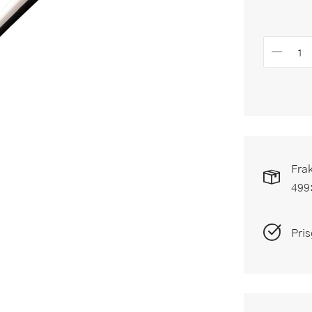
Frak
499
Pris