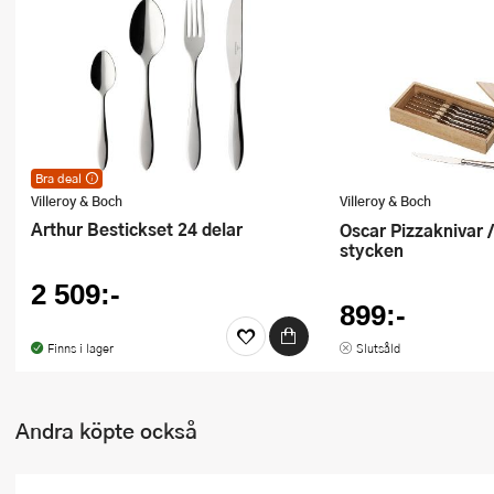
Ugnsformar
Vispar
Vitlökspressar
Ångkokare och ånginsatser
Bra deal
Bra deal – utmärkt pris varje dag! Kan ej
Villeroy & Boch
Villeroy & Boch
kombineras med andra erbjudanden eller
Äggdelare
rabattkuponger.
Arthur Bestickset 24 delar
Oscar Pizzaknivar / Grillknivar 6
stycken
Övriga köksredskap
2 509:-
899:-
Finns i lager
Slutsåld
Andra köpte också