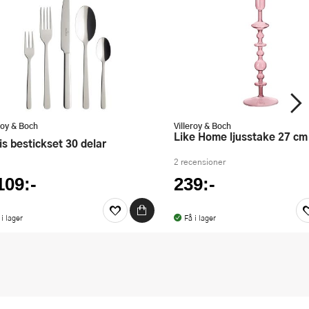
roy & Boch
Villeroy & Boch
Like Home ljusstake 27 cm
uis bestickset 30 delar
2 recensioner
109:-
239:-
 i lager
Få i lager