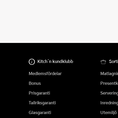
Kitch´n kundklubb
Sort
Medlemsfördelar
Matlagni
Bonus
Presentk
Prisgaranti
Serverin
Tallriksgaranti
Inrednin
Glasgaranti
Utemiljö