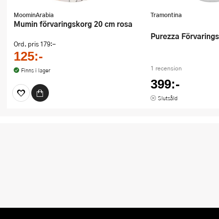
MoominArabia
Tramontina
Mumin förvaringskorg 20 cm rosa
Purezza Förvarings
Ord. pris
179:-
125:-
1 recension
Finns i lager
399:-
Slutsåld