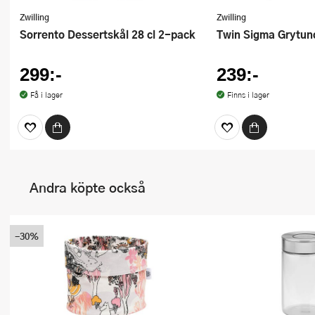
Zwilling
Zwilling
Sorrento Dessertskål 28 cl 2-pack
Twin Sigma Grytun
299:-
239:-
Få i lager
Finns i lager
Andra köpte också
-30%