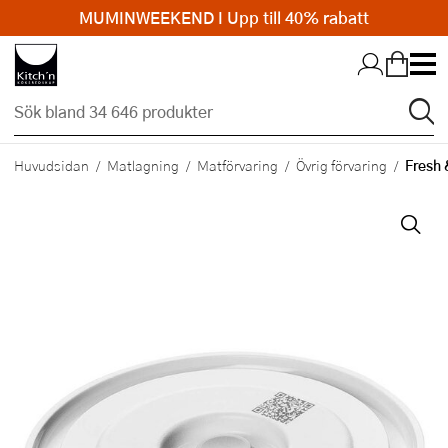
MUMINWEEKEND I Upp till 40% rabatt
Hopp till huvudinnehållet
Fresh 
Huvudsidan
Matlagning
Matförvaring
Övrig förvaring