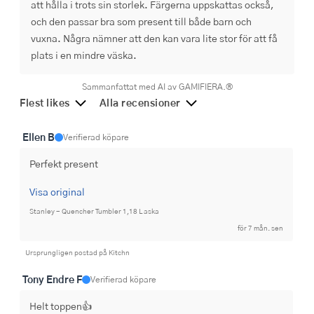
att hålla i trots sin storlek. Färgerna uppskattas också,
och den passar bra som present till både barn och
vuxna. Några nämner att den kan vara lite stor för att få
plats i en mindre väska.
Sammanfattat med AI av GAMIFIERA.®
Flest likes
Alla recensioner
Ellen B
Verifierad köpare
Perfekt present
Visa original
Stanley - Quencher Tumbler 1,18 L aska
för 7 mån. sen
Ursprungligen postad på Kitchn
Tony Endre F
Verifierad köpare
Helt toppen👍