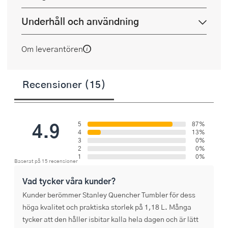
Underhåll och användning
Om leverantören
Recensioner (15)
4.9
5
87%
4
13%
3
0%
2
0%
1
0%
Baserat på 15 recensioner
Vad tycker våra kunder?
Kunder berömmer Stanley Quencher Tumbler för dess
höga kvalitet och praktiska storlek på 1,18 L. Många
tycker att den håller isbitar kalla hela dagen och är lätt