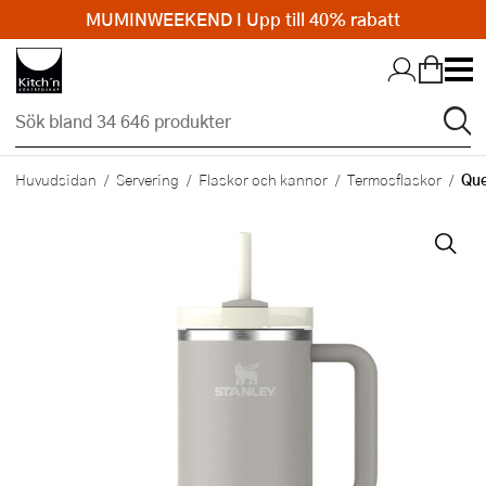
MUMINWEEKEND I Upp till 40% rabatt
Hopp till huvudinnehållet
Que
Huvudsidan
Servering
Flaskor och kannor
Termosflaskor