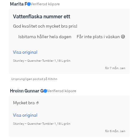
Marita F
Verifierad köpare
Vattenflaska nummer ett
God kvalitet och mycket bra pris!
Isbitarna håller hela dagen
Får inte plats i väskan 😅
Visa original
Stanley - Quencher Tumbler 1,18 L grön
för 7 mån. sen
Ursprungligen postad på Kitchn
Hreinn Gunnar G
Verifierad köpare
Mycket bra 🤌
Visa original
Stanley - Quencher Tumbler 1,18 L grön
för 6 mån. sen