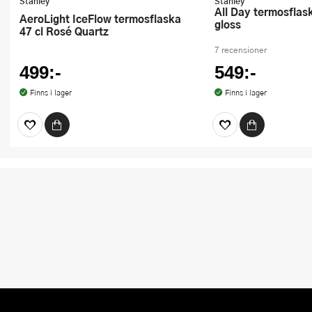
Stanley
Stanley
All Day termosflaska 0,6 L cream
AeroLight IceFlow termosflaska
gloss
47 cl Rosé Quartz
7 recensioner
499:-
549:-
Finns i lager
Finns i lager