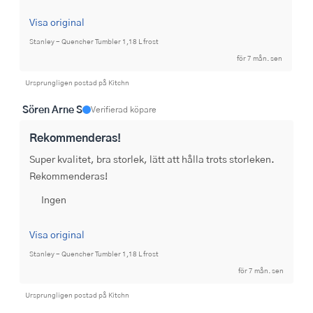
Visa original
Stanley - Quencher Tumbler 1,18 L frost
för 7 mån. sen
Ursprungligen postad på Kitchn
Sören Arne S
Verifierad köpare
Rekommenderas!
Super kvalitet, bra storlek, lätt att hålla trots storleken. 
Rekommenderas!
Ingen
Visa original
Stanley - Quencher Tumbler 1,18 L frost
för 7 mån. sen
Ursprungligen postad på Kitchn