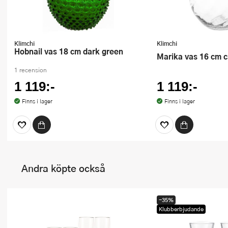
Klimchi
Klimchi
Hobnail vas 18 cm dark green
Marika vas 16 cm c
1 recension
1 119:-
1 119:-
Finns i lager
Finns i lager
Andra köpte också
-35%
Klubberbjudande