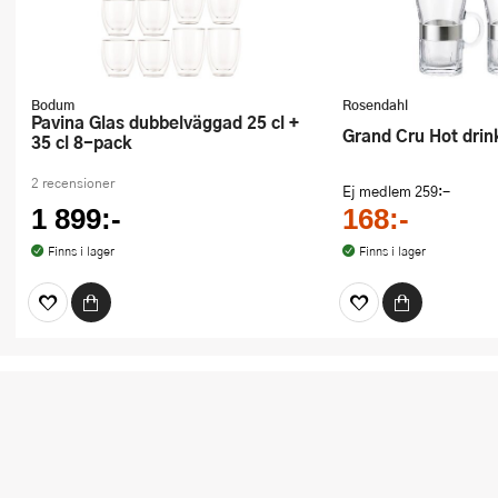
Bodum
Rosendahl
Pavina Glas dubbelväggad 25 cl +
Grand Cru Hot drin
35 cl 8-pack
2 recensioner
Ej medlem
259:-
1 899:-
168:-
Finns i lager
Finns i lager