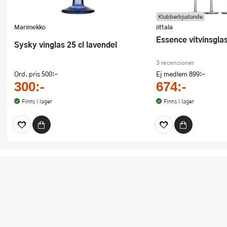
Klubberbjudande
Marimekko
iittala
Essence vitvinsgla
Sysky vinglas 25 cl lavendel
3 recensioner
Ord. pris
500:-
Ej medlem
899:-
300:-
674:-
Finns i lager
Finns i lager