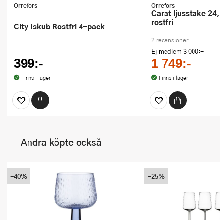
Orrefors
Orrefors
Carat ljusstake 24,2 cm 2-pack
rostfri
City Iskub Rostfri 4-pack
2 recensioner
Ej medlem
3 000:-
399:-
1 749:-
Finns i lager
Finns i lager
Andra köpte också
-40%
-25%