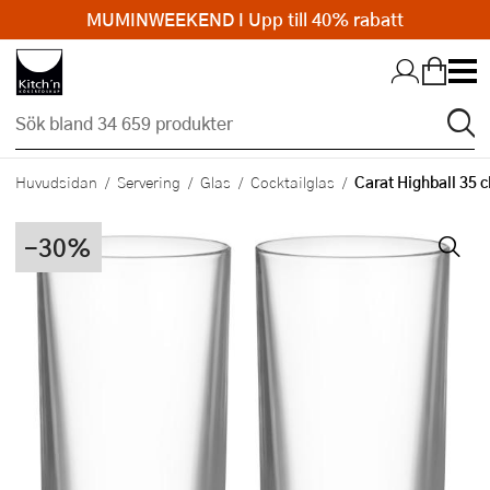
MUMINWEEKEND I Upp till 40% rabatt
Hopp till huvudinnehållet
Carat Highball 35 c
Huvudsidan
Servering
Glas
Cocktailglas
-30%