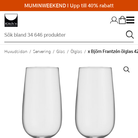
MUMINWEEKEND I Upp till 40% rabatt
Hopp till huvudinnehållet
x Björn Frantzén ölglas 4
Huvudsidan
Servering
Glas
Ölglas