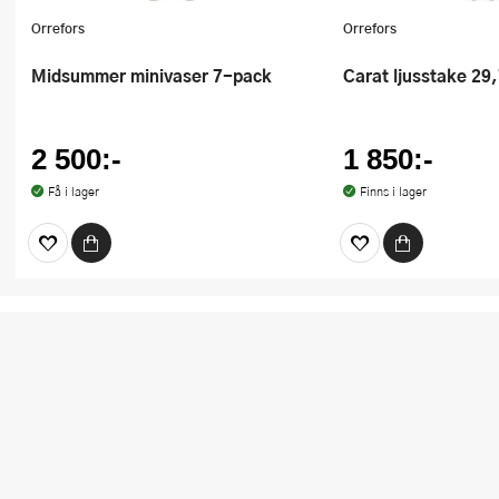
Orrefors
Orrefors
Midsummer minivaser 7-pack
Carat ljusstake 29
2 500:-
1 850:-
Få i lager
Finns i lager