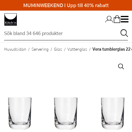
MUMINWEEKEND I Upp till 40% rabatt
Hopp till huvudinnehållet
Vera tumblerglas 22 
Huvudsidan
Servering
Glas
Vattenglas