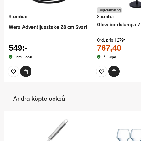
Lagerrensning
Stiernholm
Stiernholm
Glow bordslampa 7
Wera Adventljusstake 28 cm Svart
Ord. pris
1 279:-
549:-
767,40
Finns i lager
Få i lager
Andra köpte också